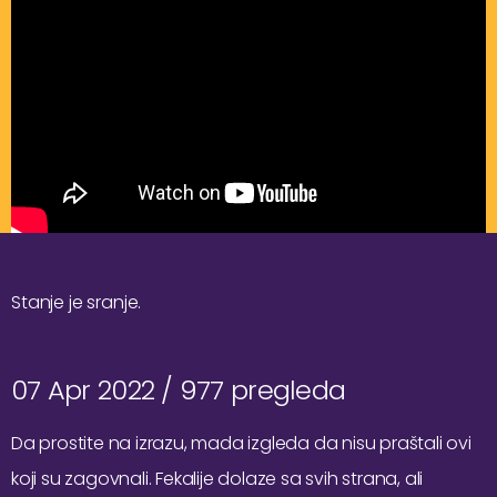
Stanje je sranje.
07 Apr 2022 /
977 pregleda
Da prostite na izrazu, mada izgleda da nisu praštali ovi
koji su zagovnali. Fekalije dolaze sa svih strana, ali