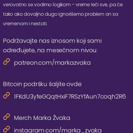
verovatno se vodimo logikom – vreme leči sve, pa će
tako ako dovoljno dugo ignorišemo problem on sa
vremenom i nestati.
Podržavajte nas iznosom koji sami
određujete, na mesečnom nivou:
patreon.com/markazvaka
Bitcoin podršku šaljite ovde:
1FKdU3yfeGQqtHxiF7RSzYfAun7coqh2R6
Merch Marka Žvaka
instagram.com/marka_zvaka