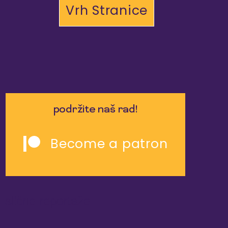
Vrh Stranice
podržite naš rad!
Become a patron
slične reportaže