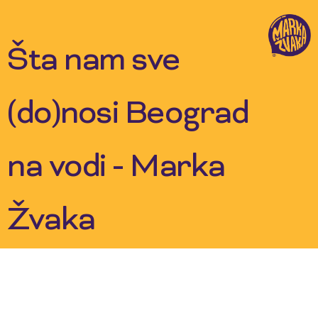
Skip
to
content
Šta nam sve
(do)nosi Beograd
na vodi - Marka
Žvaka