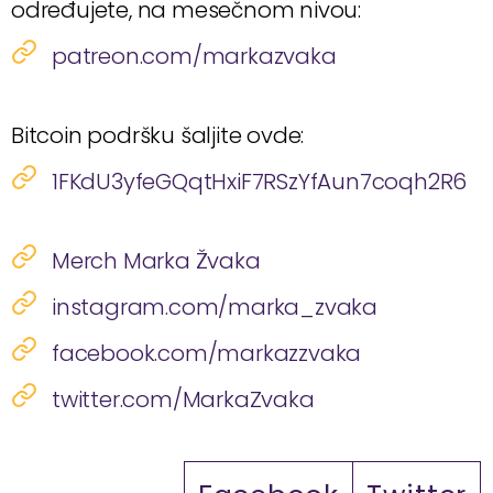
određujete, na mesečnom nivou:
patreon.com/markazvaka
Bitcoin podršku šaljite ovde:
1FKdU3yfeGQqtHxiF7RSzYfAun7coqh2R6
Merch Marka Žvaka
instagram.com/marka_zvaka
facebook.com/markazzvaka
twitter.com/MarkaZvaka