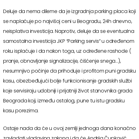
Deluje da nema dileme da je izgradnja parking placa koji
se naplaćuje po najvišoj ceni u Beogradu, 24h dnevno,
neisplativa investicija. Naprotiv, deluje da se eventualna
samostalna investicija JKP “Parking servis” u određenom
roku isplaćuje i da nakon toga, uz određene rashode (
pranje, obnavljanje signalizacije, čišćenje snega…),
nesumnjivo počinje da prihoduje i profitom puni gradsku
kasu, obezbeđujući bolje funkcionisanje gradskih službi
koje servisiraju udobniji i prijatniji život stanovnika grada
Beograda koji, između ostalog, pune tu istu gradsku
kasu porezima.
Ostaje nada da će u ovoj zemlji jednoga dana konačno
zavladati vladavina zakona i da će Andrija Čupković,