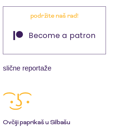
podržite naš rad!
Become a patron
slične reportaže
Ovčiji paprikaš u Silbašu