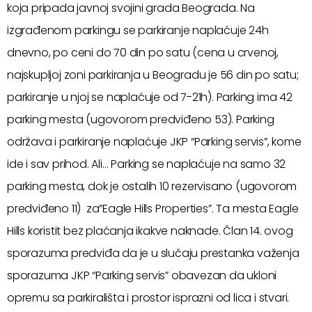
koja pripada javnoj svojini grada Beograda. Na
izgrađenom parkingu se parkiranje naplaćuje 24h
dnevno, po ceni do 70 din po satu (cena u crvenoj,
najskupljoj zoni parkiranja u Beogradu je 56 din po satu;
parkiranje u njoj se naplaćuje od 7-21h). Parking ima 42
parking mesta (ugovorom predviđeno 53). Parking
održava i parkiranje naplaćuje JKP “Parking servis”, kome
ide i sav prihod. Ali… Parking se naplaćuje na samo 32
parking mesta, dok je ostalih 10 rezervisano (ugovorom
predviđeno 11) za”Eagle Hills Properties”. Ta mesta Eagle
Hills koristit bez plaćanja ikakve naknade. Član 14. ovog
sporazuma predviđa da je u slučaju prestanka važenja
sporazuma JKP “Parking servis” obavezan da ukloni
opremu sa parkirališta i prostor isprazni od lica i stvari.