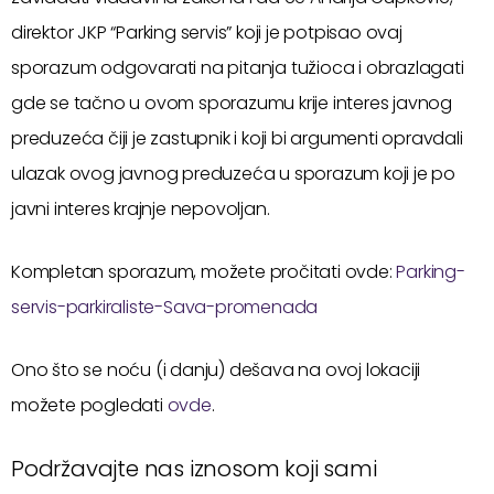
direktor JKP “Parking servis” koji je potpisao ovaj
sporazum odgovarati na pitanja tužioca i obrazlagati
gde se tačno u ovom sporazumu krije interes javnog
preduzeća čiji je zastupnik i koji bi argumenti opravdali
ulazak ovog javnog preduzeća u sporazum koji je po
javni interes krajnje nepovoljan.
Kompletan sporazum, možete pročitati ovde:
Parking-
servis-parkiraliste-Sava-promenada
Ono što se noću (i danju) dešava na ovoj lokaciji
možete pogledati
ovde
.
Podržavajte nas iznosom koji sami