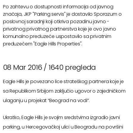
Po zahtevu o dostupnosti informacija od javnog
značaja, JKP "Parking servis" je dostavilo Sporazum o
poslovnoj saradnji koji otkriva pozadinu javno -
privatnog privatnog partnerstva koje je ovo javno
komunalno preduzeće uspostavilo sa privatnim
preduzećem "Eagle Hills Properties".
08 Mar 2016 /
1640 pregleda
Eagle Hills je povezano lice strateškog partnera koje je
sa Republikom Srbijom zaključio ugovor o zajedničkom
ulaganju u projekat “Beograd na vodi”.
Ukratko, Eagle Hills je svojim sredstvima izgradio javni
parking, u Hercegovačkoj ulici u Beogradu na površini