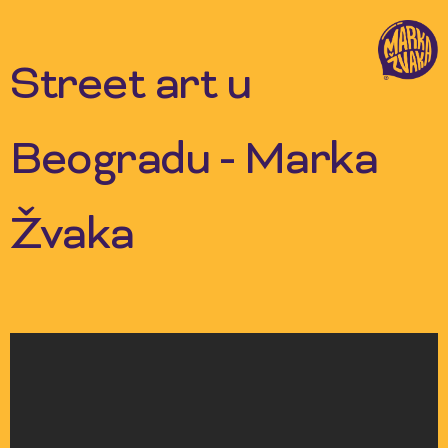
Skip
to
content
Street art u
Beogradu - Marka
Žvaka