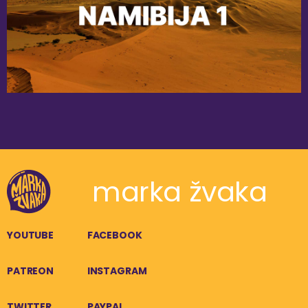
marka žvaka
YOUTUBE
FACEBOOK
PATREON
INSTAGRAM
TWITTER
PAYPAL