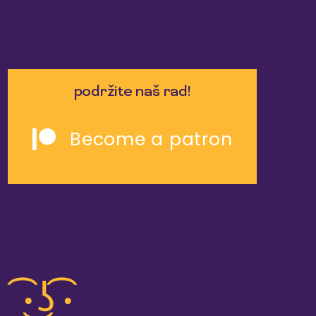
podržite naš rad!
Become a patron
slične reportaže