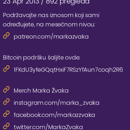
23 Apr 2013 /
892 pregleda
Podržavajte nas iznosom koji sami
određujete, na mesečnom nivou:
patreon.com/markazvaka
Bitcoin podršku šaljite ovde:
1FKdU3yfeGQqtHxiF7RSzYfAun7coqh2R6
Merch Marka Žvaka
instagram.com/marka_zvaka
facebook.com/markazzvaka
twitter.com/MarkaZvaka