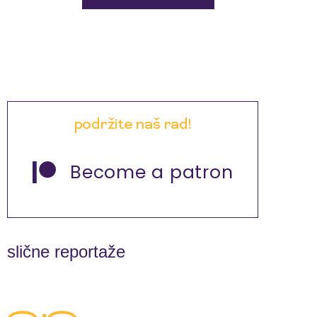
podržite naš rad!
Become a patron
slične reportaže