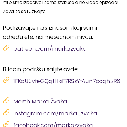
mi bismo izbacivali samo statuse a ne video epizode!
Zavalite se i uživajte.
Podržavajte nas iznosom koji sami
određujete, na mesečnom nivou:
patreon.com/markazvaka
Bitcoin podršku šaljite ovde:
1FKdU3yfeGQqtHxiF7RSzYfAun7coqh2R6
Merch Marka Žvaka
instagram.com/marka_zvaka
facebook.com/markazzvaka