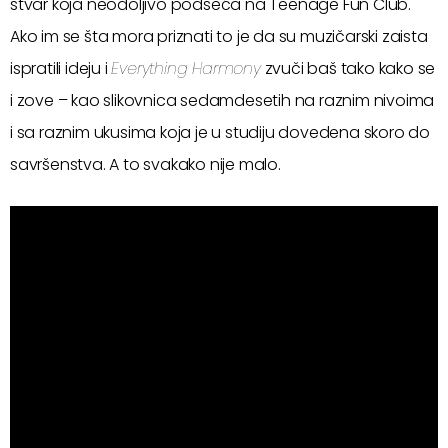
stvar koja neodoljivo podseća na Teenage Fun Club.
Ako im se šta mora priznati to je da su muzičarski zaista
ispratili ideju i
Everything Harmony
zvuči baš tako kako se
i zove – kao slikovnica sedamdesetih na raznim nivoima
i sa raznim ukusima koja je u studiju dovedena skoro do
savršenstva. A to svakako nije malo.