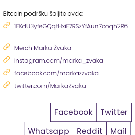
Bitcoin podršku šaljite ovde:
1FKdU3yfeGQqtHxiF7RSzYfAun7coqh2R6
Merch Marka Žvaka
instagram.com/marka_zvaka
facebook.com/markazzvaka
twitter.com/MarkaZvaka
Facebook
Twitter
Whatsapp
Reddit
Mail