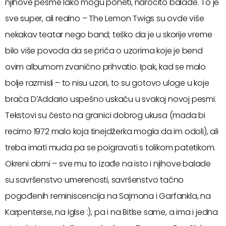
njihove pesme lako mogu poneti, naročito balade. To je
sve super, ali realno – The Lemon Twigs su ovde više
nekakav teatar nego band; teško da je u skorije vreme
bilo više povoda da se priča o uzorima koje je bend
ovim albumom zvanično prihvatio. Ipak, kad se malo
bolje razmisli – to nisu uzori, to su gotovo uloge u koje
braća D’Addario uspešno uskaču u svakoj novoj pesmi.
Tekstovi su često na granici dobrog ukusa (mada bi
recimo 1972 malo koja tinejdžerka mogla da im odoli), ali
treba imati muda pa se poigravati s tolikom patetikom.
Okreni obrni – sve mu to izađe na isto i njihove balade
su savršenstvo umerenosti, savršenstvo tačno
pogođenih reminiscencija na Sajmona i Garfankla, na
Karpenterse, na Iglse :), pa i na Bitlse same, a ima i jedna