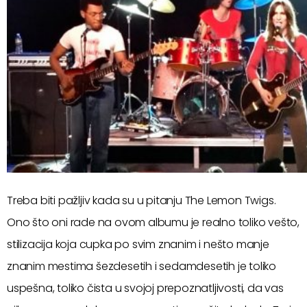
Treba biti pažljiv kada su u pitanju The Lemon Twigs.
Ono što oni rade na ovom albumu je realno toliko vešto,
stilizacija koja cupka po svim znanim i nešto manje
znanim mestima šezdesetih i sedamdesetih je toliko
uspešna, toliko čista u svojoj prepoznatljivosti, da vas