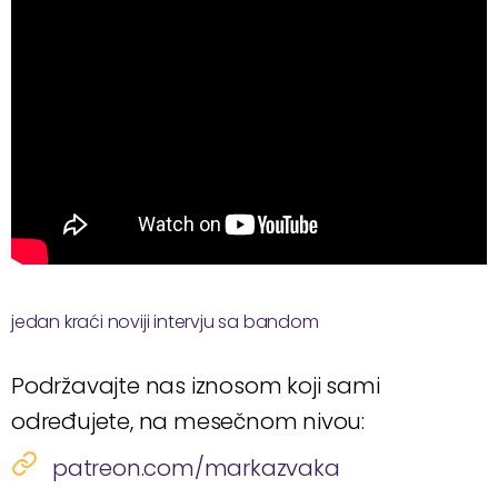
jedan kraći noviji intervju sa bandom
Podržavajte nas iznosom koji sami
određujete, na mesečnom nivou:
patreon.com/markazvaka