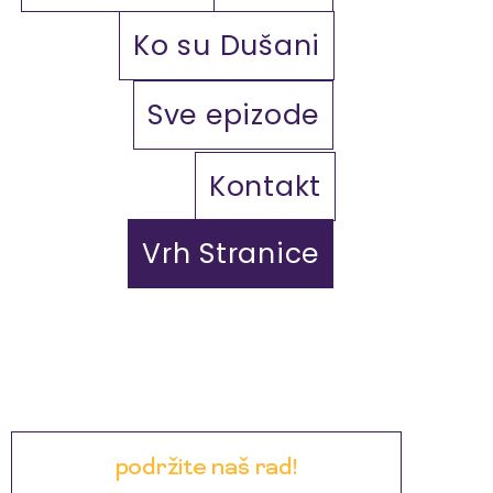
Ko su Dušani
Sve epizode
Kontakt
Vrh Stranice
podržite naš rad!