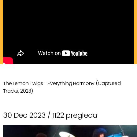
The Lemon Twigs - Everything Harmony (Captured
Tracks, 2023)
30 Dec 2023 /
1122 pregleda