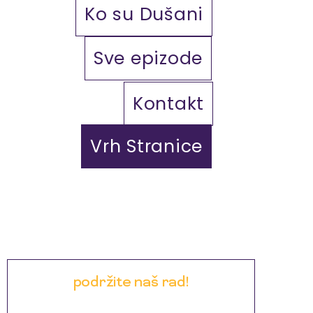
Ko su Dušani
Sve epizode
Kontakt
Vrh Stranice
podržite naš rad!