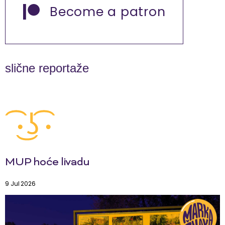
Become a patron
slične reportaže
MUP hoće livadu
9 Jul 2026