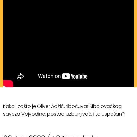
Kako i zašto je Oliver Adžić, ribočuvar Ribolovačkog
saveza Vojvodine, postao uzbunjivač, i to uspešan?