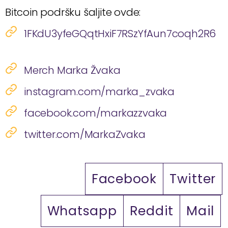
Bitcoin podršku šaljite ovde:
1FKdU3yfeGQqtHxiF7RSzYfAun7coqh2R6
Merch Marka Žvaka
instagram.com/marka_zvaka
facebook.com/markazzvaka
twitter.com/MarkaZvaka
Facebook
Twitter
Whatsapp
Reddit
Mail