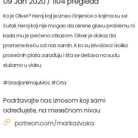
09 Jan 2020 /
1104 pregleda
Ko je Oliver? Heroj koji je izneo činjenice o kojima su svi
ćutali. Heroj koji nije mogao da okrene glavu problemu ni
kada mu je prećeno otkazom. Oliver je dokaz da
promene kreću od nas samih. A ko su krivolovci i koliko
prosečnih plata zarađuju i šta se dešava na sudu
slušamo u videu.
#GradjaniImajuMoc #Crta
Podržavajte nas iznosom koji sami
određujete, na mesečnom nivou:
patreon.com/markazvaka