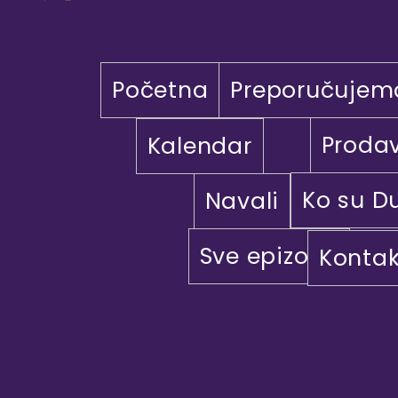
Početna
Preporučujem
Proda
Kalendar
Ko su D
Navali
Sve epizode
Kontak