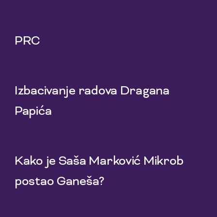
9 Nov 2020
PRC
2 Nov 2020
Izbacivanje radova Dragana
Papića
15 Okt 2020
Kako je Saša Marković Mikrob
postao Ganeša?
4 Okt 2020