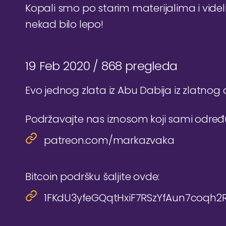
Kopali smo po starim materijalima i videl
nekad bilo lepo!
19 Feb 2020 /
868 pregleda
Evo jednog zlata iz Abu Dabija iz zlatnog
Podržavajte nas iznosom koji sami odre
patreon.com/markazvaka
Bitcoin podršku šaljite ovde:
1FKdU3yfeGQqtHxiF7RSzYfAun7coqh2