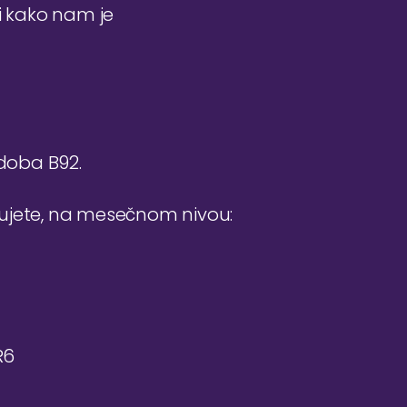
i kako nam je
 doba B92.
đujete, na mesečnom nivou:
R6