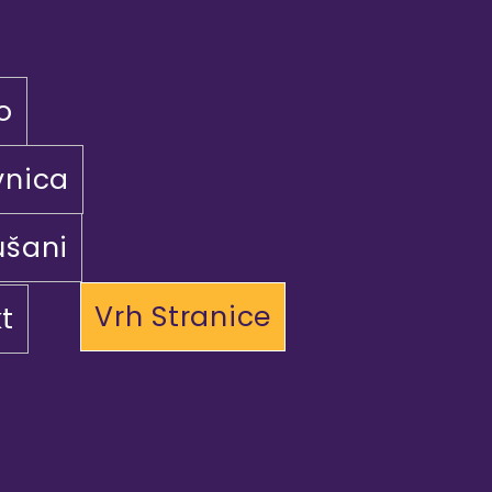
o
vnica
ušani
Vrh Stranice
t