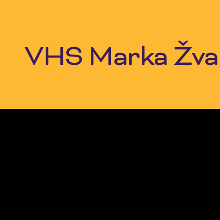
Skip
to
content
VHS Marka Žvak