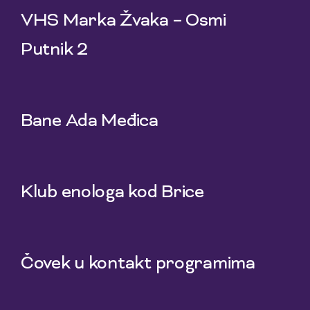
VHS Marka Žvaka – Osmi
Putnik 2
28 Sep 2020
Bane Ada Međica
22 Sep 2020
Klub enologa kod Brice
13 Sep 2020
Čovek u kontakt programima
7 Sep 2020