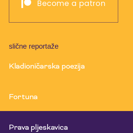
Become a patron
slične reportaže
Kladioničarska poezija
23 Nov 2020
Fortuna
16 Nov 2020
Prava pljeskavica