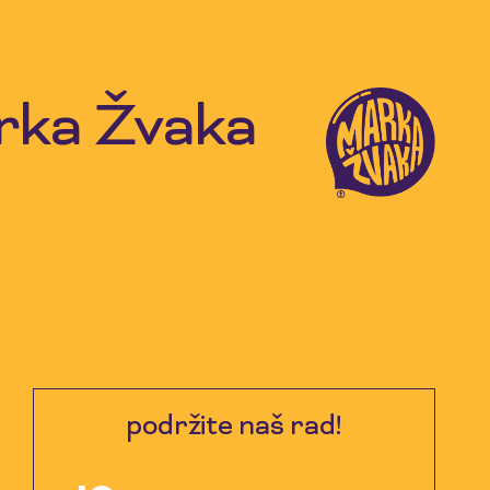
rka Žvaka
podržite naš rad!