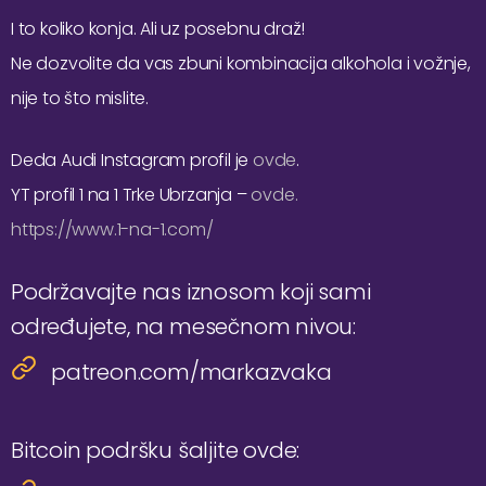
I to koliko konja. Ali uz posebnu draž!
Ne dozvolite da vas zbuni kombinacija alkohola i vožnje,
nije to što mislite.
Deda Audi Instagram profil je
ovde
.
YT profil 1 na 1 Trke Ubrzanja –
ovde.
https://www.1-na-1.com/
Podržavajte nas iznosom koji sami
određujete, na mesečnom nivou:
patreon.com/markazvaka
Bitcoin podršku šaljite ovde: