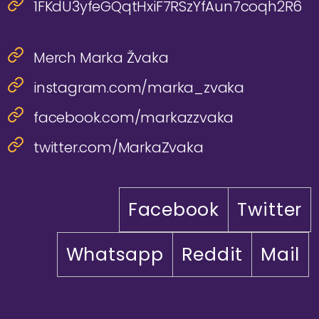
1FKdU3yfeGQqtHxiF7RSzYfAun7coqh2R6
Merch Marka Žvaka
instagram.com/marka_zvaka
facebook.com/markazzvaka
twitter.com/MarkaZvaka
Facebook
Twitter
Whatsapp
Reddit
Mail