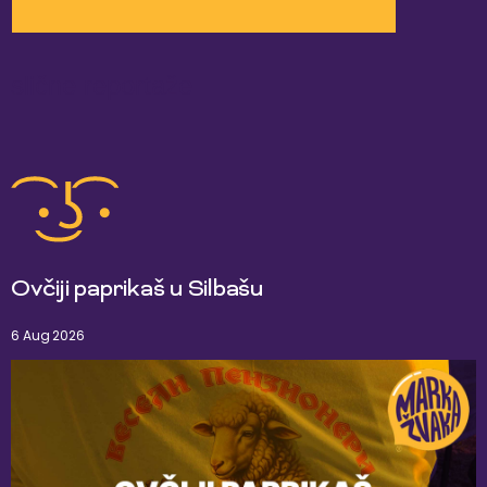
slične reportaže
Ovčiji paprikaš u Silbašu
6 Aug 2026