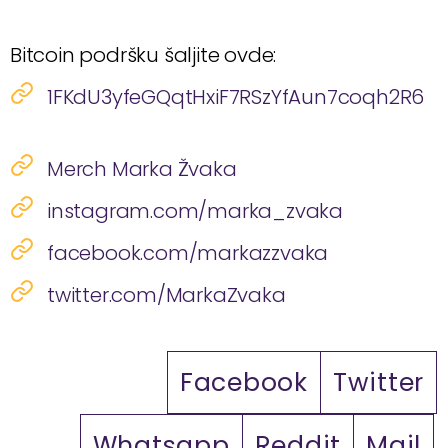
Bitcoin podršku šaljite ovde:
1FKdU3yfeGQqtHxiF7RSzYfAun7coqh2R6
Merch Marka Žvaka
instagram.com/marka_zvaka
facebook.com/markazzvaka
twitter.com/MarkaZvaka
Facebook
Twitter
Whatsapp
Reddit
Mail