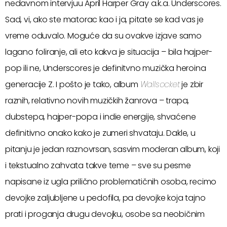
nedavnom intervjuu April Harper Gray a.k.a. Underscores.
Sad, vi, ako ste matorac kao i ja, pitate se kad vas je
vreme oduvalo. Moguće da su ovakve izjave samo
lagano foliranje, ali eto kakva je situacija – bila hajper-
pop ili ne, Underscores je definitvno muzička heroina
generacije Z. I pošto je tako, album
Wallsocket
je zbir
raznih, relativno novih muzičkih žanrova – trapa,
dubstepa, hajper-popa i indie energije, shvaćene
definitivno onako kako je zumeri shvataju. Dakle, u
pitanju je jedan raznovrsan, sasvim moderan album, koji
i tekstualno zahvata takve teme – sve su pesme
napisane iz ugla prilično problematičnih osoba, recimo
devojke zaljubljene u pedofila, pa devojke koja tajno
prati i proganja drugu devojku, osobe sa neobičnim