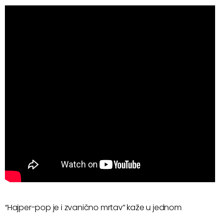
“Hajper-pop je i zvanično mrtav” kaže u jednom