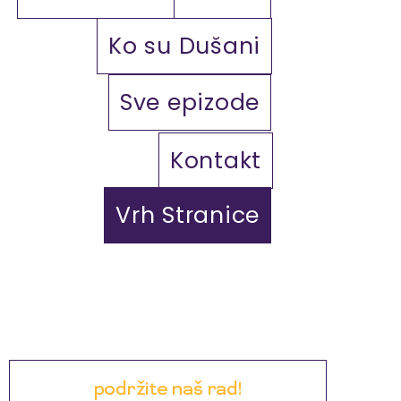
Ko su Dušani
Sve epizode
Kontakt
Vrh Stranice
podržite naš rad!