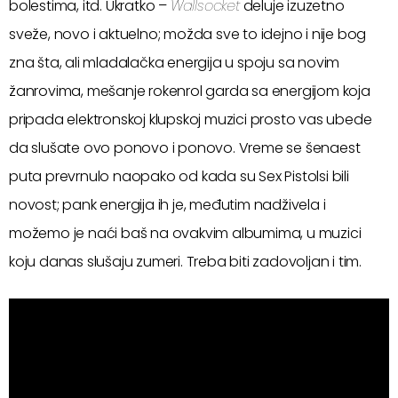
bolestima, itd. Ukratko –
Wallsocket
deluje izuzetno
sveže, novo i aktuelno; možda sve to idejno i nije bog
zna šta, ali mladalačka energija u spoju sa novim
žanrovima, mešanje rokenrol garda sa energijom koja
pripada elektronskoj klupskoj muzici prosto vas ubede
da slušate ovo ponovo i ponovo. Vreme se šenaest
puta prevrnulo naopako od kada su Sex Pistolsi bili
novost; pank energija ih je, međutim nadživela i
možemo je naći baš na ovakvim albumima, u muzici
koju danas slušaju zumeri. Treba biti zadovoljan i tim.