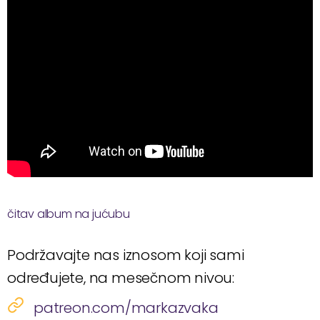
čitav album na jućubu
Podržavajte nas iznosom koji sami
određujete, na mesečnom nivou:
patreon.com/markazvaka