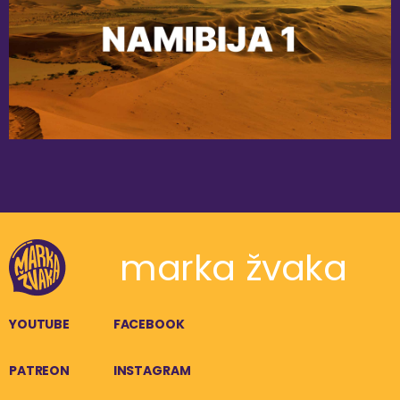
marka žvaka
YOUTUBE
FACEBOOK
PATREON
INSTAGRAM