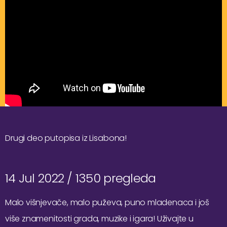
Drugi deo putopisa iz Lisabona!
14 Jul 2022 /
1350 pregleda
Malo višnjevače, malo puževa, puno mladenaca i još
više znamenitosti grada, muzike i igara! Uživajte u