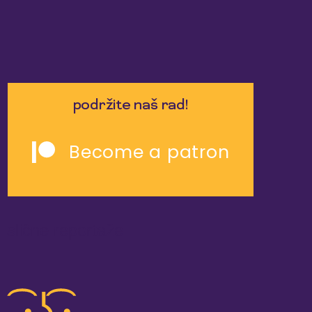
podržite naš rad!
Become a patron
slične reportaže