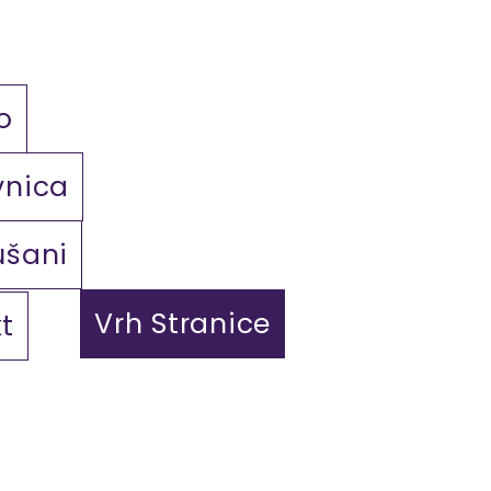
o
vnica
ušani
Vrh Stranice
t