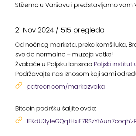
Stižemo u Varšavu i predstavljamo vam 
21 Nov 2024 /
515 pregleda
Od noćnog marketa, preko komšiluka, Brazi
sve do normalno – muzeja votke!
Žvakaće u Poljsku lansirao
Poljski institu
Podržavajte nas iznosom koji sami odre
patreon.com/markazvaka
Bitcoin podršku šaljite ovde:
1FKdU3yfeGQqtHxiF7RSzYfAun7coqh2