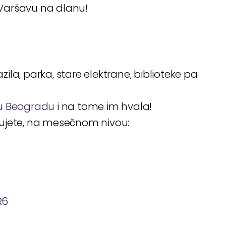
Varšavu na dlanu!
la, parka, stare elektrane, biblioteke pa
t u Beogradu
i na tome im hvala!
đujete, na mesečnom nivou:
R6