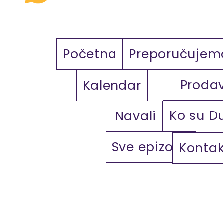
Početna
Preporučujem
Proda
Kalendar
Ko su D
Navali
Sve epizode
Kontak