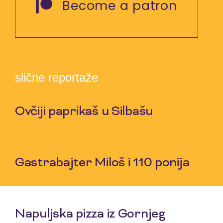
Become a patron
slične reportaže
Ovčiji paprikaš u Silbašu
6 Aug 2026
Gastrabajter Miloš i 110 ponija
30 Jul 2026
Napuljska pizza iz Gornjeg