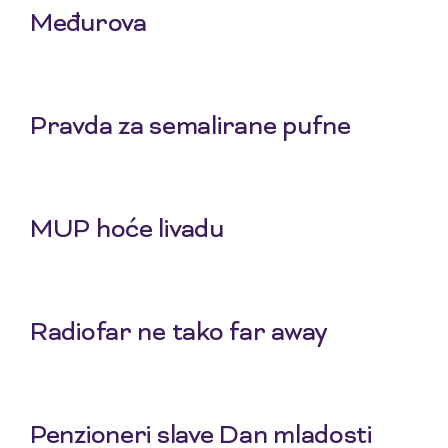
Međurova
23 Jul 2026
Pravda za semalirane pufne
16 Jul 2026
MUP hoće livadu
9 Jul 2026
Radiofar ne tako far away
2 Jul 2026
Penzioneri slave Dan mladosti