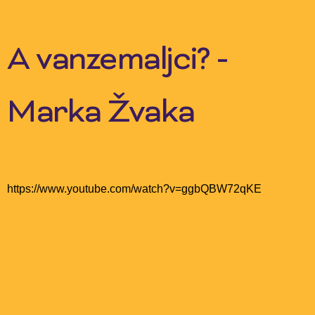
Skip
to
content
A vanzemaljci? -
Marka Žvaka
https://www.youtube.com/watch?v=ggbQBW72qKE