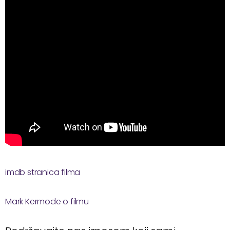
imdb stranica filma
Mark Kermode o filmu