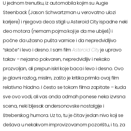
U jednom trenutku, iz automobila kojim su Augie
Steenback (Jason Schwartzman u verovatno ulozi
karijere) i njegova deca stigli u Asteroid City ispadne neki
deo motora (nemam pojma koji je da me ubiješ) i
počne da užasno pušta varnice i da nepredvidljivo
“skače” i levo i desno. I sam film
Asteroid City
je upravo
takav – nejasno pokvaren, nepredvidljiv i nekako
prozvoljan, ali prepun iskri koje baca i levo i desno. Ovo
je glavni razlog, mislim, zašto je kritika primila ovaj film
relativno hladno. I često se tokom filma zapitate – kuda
sve ovo vodi, ali vas onda odmah ponese neka izvrsna
scena, neki bljesak andersonovske nostalgije i
štreberskog humora. Uz to, tu je čitav jedan nivo koji se
dešava u nekakvom improvizovanom pozorištu, i to, za