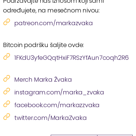
Podržavajte nas iznosom koji sami
određujete, na mesečnom nivou:
patreon.com/markazvaka
Bitcoin podršku šaljite ovde:
1FKdU3yfeGQqtHxiF7RSzYfAun7coqh2R6
Merch Marka Žvaka
instagram.com/marka_zvaka
facebook.com/markazzvaka
twitter.com/MarkaZvaka