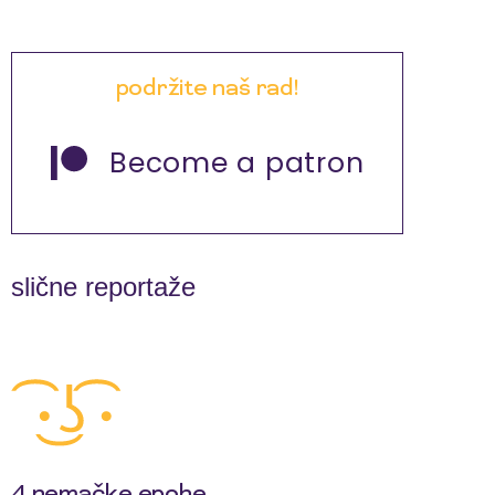
podržite naš rad!
Become a patron
slične reportaže