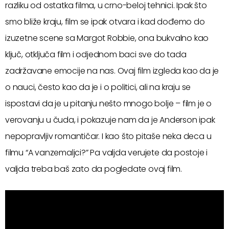
razliku od ostatka filma, u crno-beloj tehnici. Ipak što
smo bliže kraju, film se ipak otvara i kad dođemo do
izuzetne scene sa Margot Robbie, ona bukvalno kao
ključ, otključa film i odjednom baci sve do tada
zadržavane emocije na nas. Ovaj film izgleda kao da je
o nauci, često kao da je i o politici, ali na kraju se
ispostavi da je u pitanju nešto mnogo bolje – film je o
verovanju u čuda, i pokazuje nam da je Anderson ipak
nepopravljiv romantičar. I kao što pitaše neka deca u
filmu “A vanzemaljci?” Pa valjda verujete da postoje i
valjda treba baš zato da pogledate ovaj film.