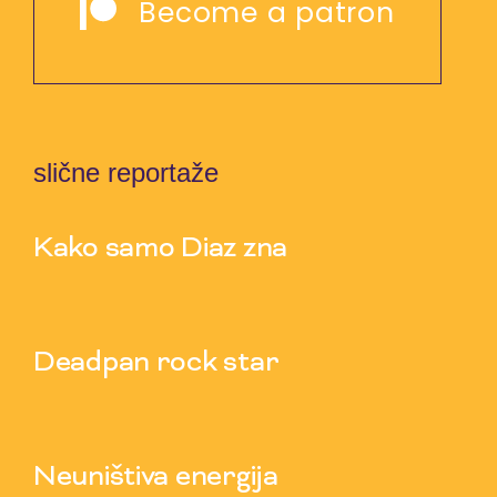
Become a patron
slične reportaže
Kako samo Diaz zna
5 Aug 2026
Deadpan rock star
3 Aug 2026
Neuništiva energija