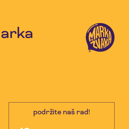
Marka
podržite naš rad!