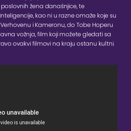
 poslovnih žena današnjice, te
teligencije, kao ni u razne omaže koje su
ža Verhovenu i Kameronu, do Tobe Hoperu
na vožnja, film koji možete gledati sa
upravo ovakvi filmovi na kraju ostanu kultni.