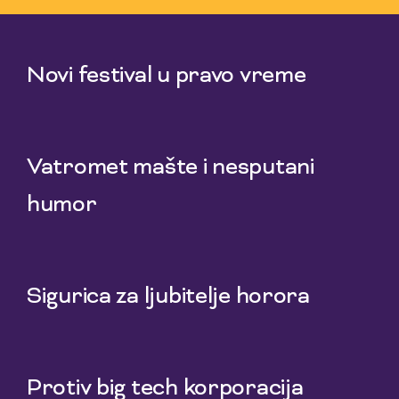
1 Aug 2026
Novi festival u pravo vreme
29 Jul 2026
Vatromet mašte i nesputani
humor
27 Jul 2026
Sigurica za ljubitelje horora
25 Jul 2026
Protiv big tech korporacija