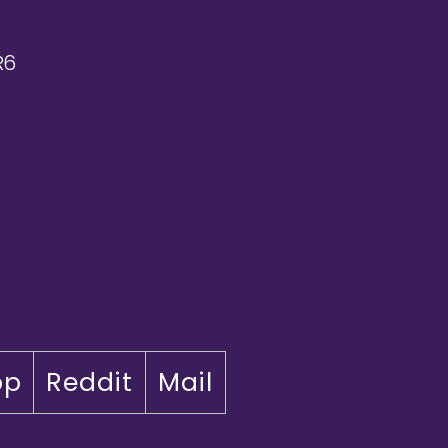
R6
pp
Reddit
Mail