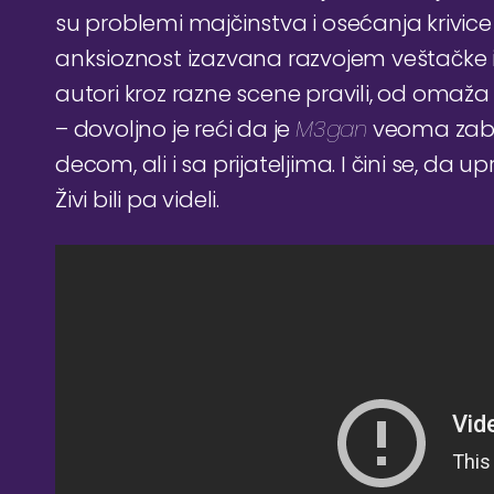
su problemi majčinstva i osećanja krivice
anksioznost izazvana razvojem veštačke in
autori kroz razne scene pravili, od oma
– dovoljno je reći da je
M3gan
veoma zabav
decom, ali i sa prijateljima. I čini se, da 
Živi bili pa videli.