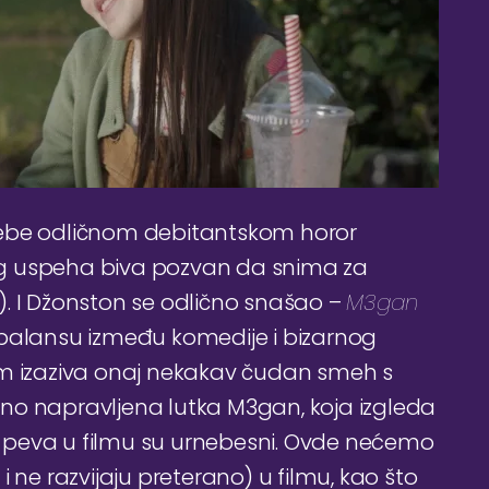
sebe odličnom debitantskom horor
tog uspeha biva pozvan da snima za
). I Džonston se odlično snašao –
M3gan
 balansu između komedije i bizarnog
am izaziva onaj nekakav čudan smeh s
no napravljena lutka M3gan, koja izgleda
li peva u filmu su urnebesni. Ovde nećemo
i i ne razvijaju preterano) u filmu, kao što