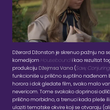
Džerard Džonston je skrenuo pažnju na 
komedijom
Housebound
i kao rezultat 
produkciju
Džejmsa Vana
(
Saw, Conjuring
funkcioniše u prilično suptilno nađenom
horora i dok gledate film, svako malo v
nevericom. Tome svakako doprinosi odlič
prilično morbidno, a trenuci kada pleše i
ulaziti tematske okvire koji se otvaraju (al