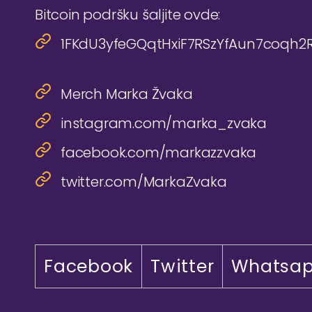
Bitcoin podršku šaljite ovde:
1FKdU3yfeGQqtHxiF7RSzYfAun7coqh2
Merch Marka Žvaka
instagram.com/marka_zvaka
facebook.com/markazzvaka
twitter.com/MarkaZvaka
Facebook
Twitter
Whatsa