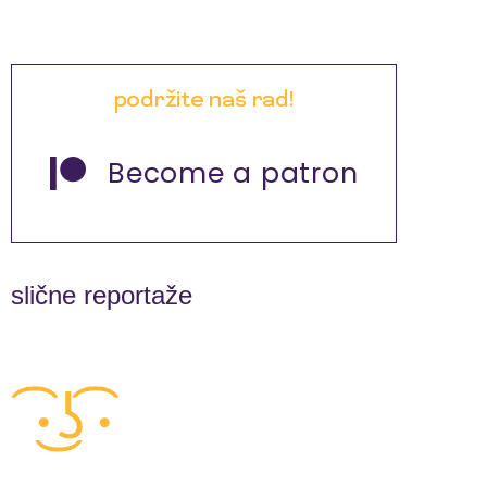
podržite naš rad!
Become a patron
slične reportaže