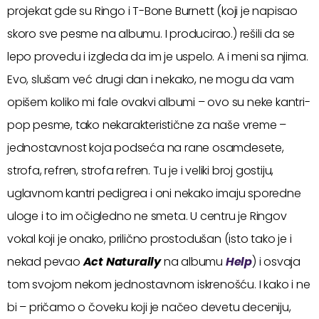
projekat gde su Ringo i T-Bone Burnett (koji je napisao
skoro sve pesme na albumu. I producirao.) rešili da se
lepo provedu i izgleda da im je uspelo. A i meni sa njima.
Evo, slušam već drugi dan i nekako, ne mogu da vam
opišem koliko mi fale ovakvi albumi – ovo su neke kantri-
pop pesme, tako nekarakteristične za naše vreme –
jednostavnost koja podseća na rane osamdesete,
strofa, refren, strofa refren. Tu je i veliki broj gostiju,
uglavnom kantri pedigrea i oni nekako imaju sporedne
uloge i to im očigledno ne smeta. U centru je Ringov
vokal koji je onako, prilično prostodušan (isto tako je i
nekad pevao
Act Naturally
na albumu
Help
) i osvaja
tom svojom nekom jednostavnom iskrenošću. I kako i ne
bi – pričamo o čoveku koji je načeo devetu deceniju,