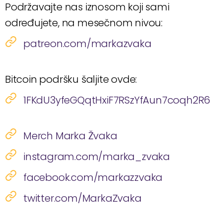
Podržavajte nas iznosom koji sami
određujete, na mesečnom nivou:
patreon.com/markazvaka
Bitcoin podršku šaljite ovde:
1FKdU3yfeGQqtHxiF7RSzYfAun7coqh2R6
Merch Marka Žvaka
instagram.com/marka_zvaka
facebook.com/markazzvaka
twitter.com/MarkaZvaka