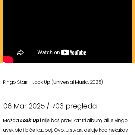
Ringo Starr - Look Up (Universal Music, 2025)
06 Mar 2025 /
703 pregleda
Možda
Look Up
i nije baš pravi kantri album, ali je Ringo
uvek bio i biće kauboj. Ovo, u stvari, deluje kao nekakav