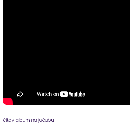
čitav album na jućubu