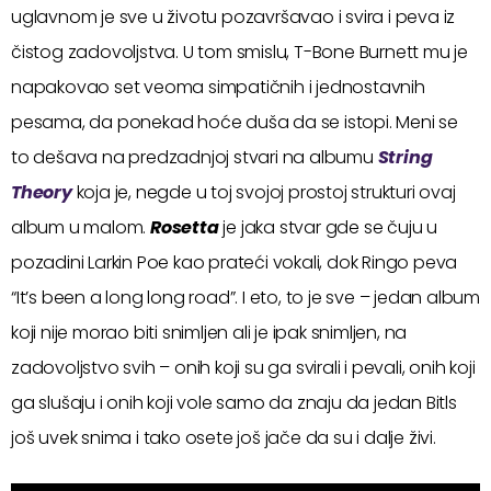
uglavnom je sve u životu pozavršavao i svira i peva iz
čistog zadovoljstva. U tom smislu, T-Bone Burnett mu je
napakovao set veoma simpatičnih i jednostavnih
pesama, da ponekad hoće duša da se istopi. Meni se
to dešava na predzadnjoj stvari na albumu
String
Theory
koja je, negde u toj svojoj prostoj strukturi ovaj
album u malom.
Rosetta
je jaka stvar gde se čuju u
pozadini Larkin Poe kao prateći vokali, dok Ringo peva
“It’s been a long long road”. I eto, to je sve – jedan album
koji nije morao biti snimljen ali je ipak snimljen, na
zadovoljstvo svih – onih koji su ga svirali i pevali, onih koji
ga slušaju i onih koji vole samo da znaju da jedan Bitls
još uvek snima i tako osete još jače da su i dalje živi.