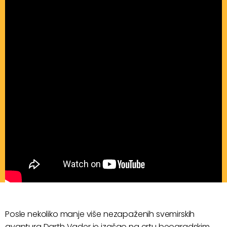
Posle nekoliko manje više nezapaženih svemirskih
avantura Darth Vader je izašao na crtu beogradskim