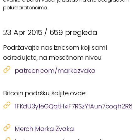
polumaratoncima.
23 Apr 2015 /
659 pregleda
Podržavajte nas iznosom koji sami
određujete, na mesečnom nivou:
patreon.com/markazvaka
Bitcoin podršku šaljite ovde:
1FKdU3yfeGQqtHxiF7RSzYfAun7coqh2R6
Merch Marka Žvaka