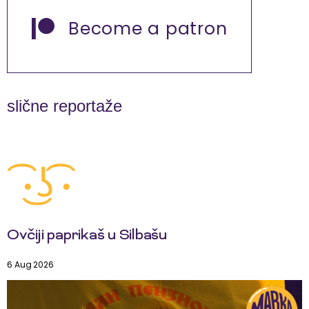
Become a patron
slične reportaže
Ovčiji paprikaš u Silbašu
6 Aug 2026