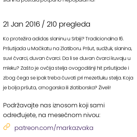
21 Jan 2016 /
210 pregleda
Ko protežira adidas slaninu u Srbiji? Tradicionalna 16.
Pršutijada u Mačkatu na Zlatiboru. Pršut, sudžuk, slanina,
suvi čvarci, duvan čvarci. Da li se duvan čvarci kuvaju u
mleku? Zašto je ovčija stelja ovogodišnji hit pršutijade i
zbog čega se ipak treba čuvati pri mezetluku stelja. Koja
je bolja pršuta, crnogorska ili zlatiborska? Živeli!
Podržavajte nas iznosom koji sami
određujete, na mesečnom nivou:
patreon.com/markazvaka