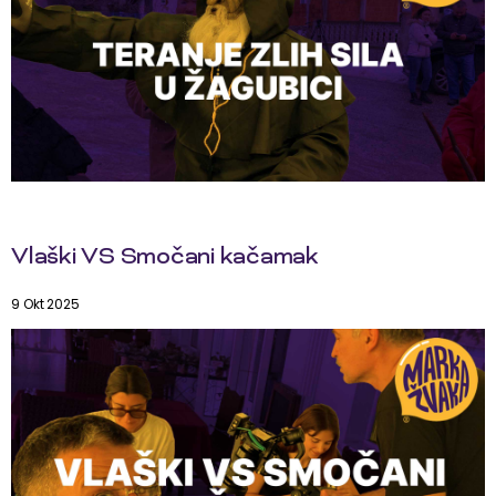
Vlaški VS Smočani kačamak
9 Okt 2025