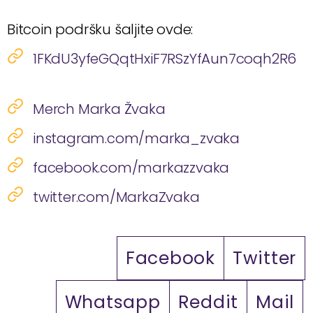
Bitcoin podršku šaljite ovde:
1FKdU3yfeGQqtHxiF7RSzYfAun7coqh2R6
Merch Marka Žvaka
instagram.com/marka_zvaka
facebook.com/markazzvaka
twitter.com/MarkaZvaka
Facebook
Twitter
Whatsapp
Reddit
Mail