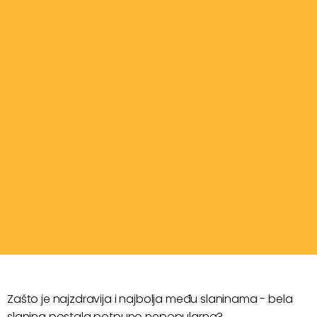
Zašto je najzdravija i najbolja među slaninama - bela
slanina postala potpuno nepopularna?