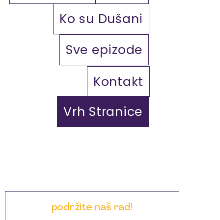
Ko su Dušani
Sve epizode
Kontakt
Vrh Stranice
podržite naš rad!