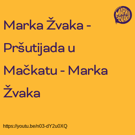
Skip
to
content
Marka Žvaka -
Pršutijada u
Mačkatu - Marka
Žvaka
https://youtu.be/n03-dY2u0XQ