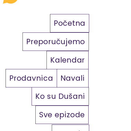
Početna
Preporučujemo
Kalendar
Prodavnica
Navali
Ko su Dušani
Sve epizode