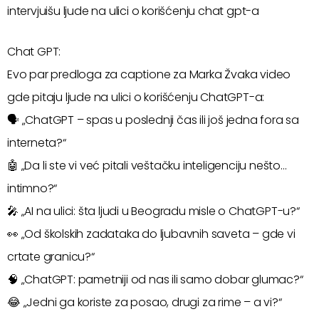
intervjuišu ljude na ulici o korišćenju chat gpt-a
Chat GPT:
Evo par predloga za captione za Marka Žvaka video
gde pitaju ljude na ulici o korišćenju ChatGPT-a:
🗣️ „ChatGPT – spas u poslednji čas ili još jedna fora sa
interneta?“
🤖 „Da li ste vi već pitali veštačku inteligenciju nešto…
intimno?“
🎤 „AI na ulici: šta ljudi u Beogradu misle o ChatGPT-u?“
👀 „Od školskih zadataka do ljubavnih saveta – gde vi
crtate granicu?“
🧠 „ChatGPT: pametniji od nas ili samo dobar glumac?“
😂 „Jedni ga koriste za posao, drugi za rime – a vi?“