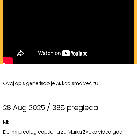
Ovaj opis generisao je AI, kad smo već tu.
28 Aug 2025 /
385 pregleda
MI:
Daj mi predlog captiona za Marka Žvaka video gde