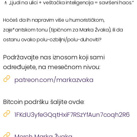
🚶 „Ljudi na ulici + veštačka inteligencija = savršeni haos.“
Hoćeš da ih napravim više u humorističkom,
zaje*antskom tonu (tipičnom za Marka Žvaka), ili da
ostanu ovako polu-ozbiljni/polu-duhoviti?
Podržavajte nas iznosom koji sami
određujete, na mesečnom nivou:
patreon.com/markazvaka
Bitcoin podršku šaljite ovde:
1FKdU3yfeGQqtHxiF7RSzYfAun7coqh2R6
Merch Marka Žvaka