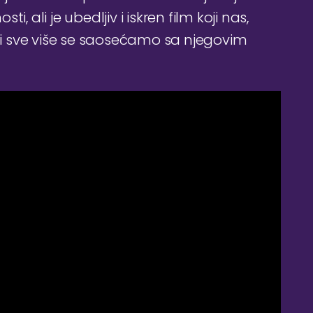
, ali je ubedljiv i iskren film koji nas,
u i sve više se saosećamo sa njegovim