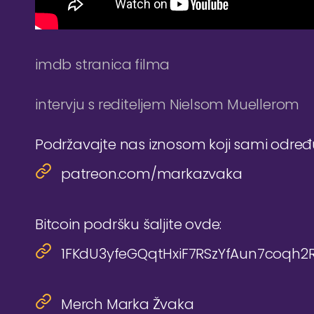
imdb stranica filma
intervju s rediteljem Nielsom Muellerom
Podržavajte nas iznosom koji sami odre
patreon.com/markazvaka
Bitcoin podršku šaljite ovde:
1FKdU3yfeGQqtHxiF7RSzYfAun7coqh2
Merch Marka Žvaka