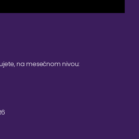
đujete, na mesečnom nivou:
R6