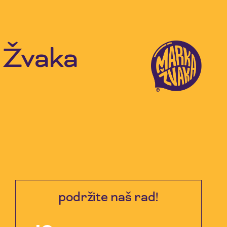
 Žvaka
podržite naš rad!