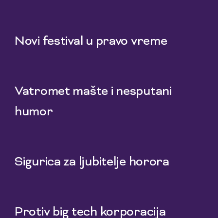
1 Aug 2026
Novi festival u pravo vreme
29 Jul 2026
Vatromet mašte i nesputani
humor
27 Jul 2026
Sigurica za ljubitelje horora
25 Jul 2026
Protiv big tech korporacija