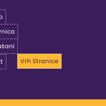
o
vnica
ušani
Vrh Stranice
t