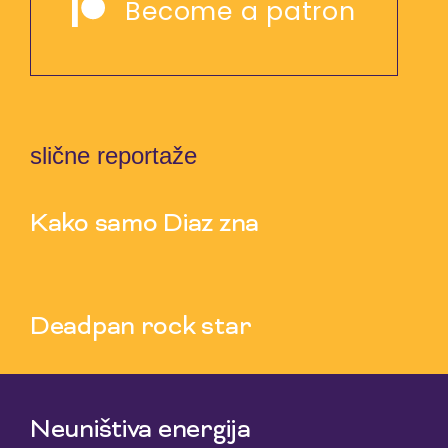
Become a patron
slične reportaže
Kako samo Diaz zna
5 Aug 2026
Deadpan rock star
3 Aug 2026
Neuništiva energija