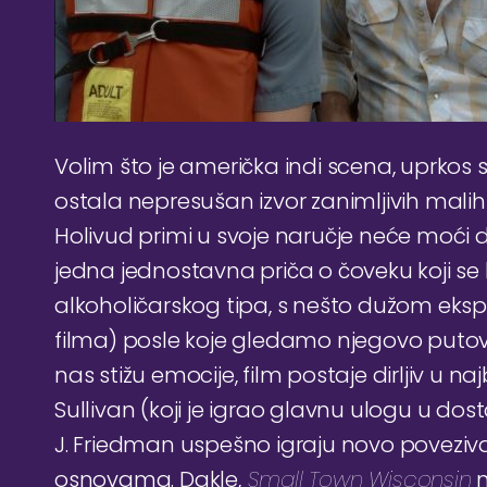
Volim što je američka indi scena, uprkos 
ostala nepresušan izvor zanimljivih malih 
Holivud primi u svoje naručje neće moći d
jedna jednostavna priča o čoveku koji s
alkoholičarskog tipa, s nešto dužom ekspoz
filma) posle koje gledamo njegovo putov
nas stižu emocije, film postaje dirljiv u 
Sullivan (koji je igrao glavnu ulogu u do
J. Friedman uspešno igraju novo povezivan
osnovama. Dakle,
Small Town Wisconsin
n