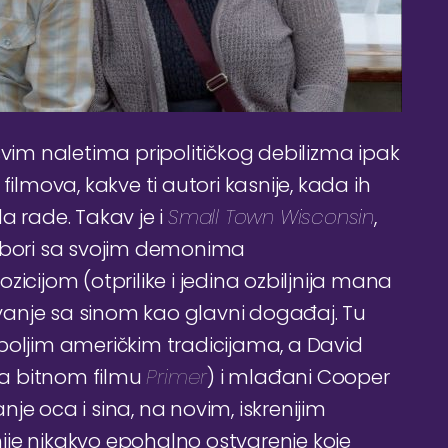
svim naletima pripolitičkog debilizma ipak
filmova, kakve ti autori kasnije, kada ih
a rade. Takav je i
Small Town Wisconsin
,
e bori sa svojim demonima
icijom (otprilike i jedina ozbiljnija mana
anje sa sinom kao glavni događaj. Tu
najboljim američkim tradicijama, a David
sta bitnom filmu
Primer
) i mlađani Cooper
je oca i sina, na novim, iskrenijim
ije nikakvo epohalno ostvarenje koje