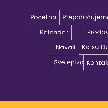
Početna
Preporučujem
Proda
Kalendar
Ko su D
Navali
Sve epizode
Kontak