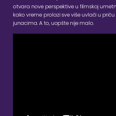
otvara nove perspektive u filmskoj umetnosti
kako vreme prolazi sve više uvlači u prič
junacima. A to, uopšte nije malo.