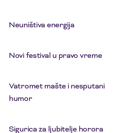
3 Aug 2026
Neuništiva energija
1 Aug 2026
Novi festival u pravo vreme
29 Jul 2026
Vatromet mašte i nesputani
humor
27 Jul 2026
Sigurica za ljubitelje horora