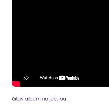
čitav album na jućubu