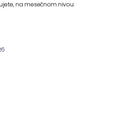
đujete, na mesečnom nivou:
R6