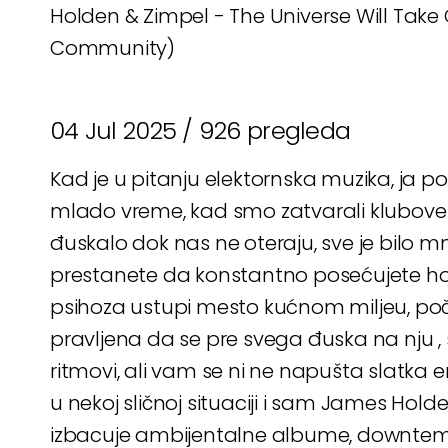
Holden & Zimpel - The Universe Will Take
Community)
04 Jul 2025 /
926 pregleda
Kad je u pitanju elektornska muzika, ja 
mlado vreme, kad smo zatvarali klubove 
đuskalo dok nas ne oteraju, sve je bilo m
prestanete da konstantno posećujete hou
psihoza ustupi mesto kućnom miljeu, počn
pravljena da se pre svega đuska na nju , s
ritmovi, ali vam se ni ne napušta slatka 
u nekoj sličnoj situaciji i sam James Hol
izbacuje ambijentalne albume, downtempo 