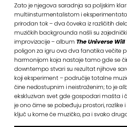
Zato je njegova saradnja sa poljskim kla
multiinsturmentalistom i eksperimenta
prirodan tok – dva čoveka iz različitih delova
muzičkih backgrounda našli su zajednički j
improvizacije – album
The Universe Will
poligon za igru ova dva fanatika večite 
harmonijom koja nastaje tamo gde se čini
downtempo stvari su rezultat njihove sara
koji eksperiment – područije totalne muzi
čine nedostupnim i neistraženim; to je al
ekskluzivan svet gde gospodari mašta i či
je ono čime se pobeđuju prostori, razlike 
ključ u kome će muzičko, pa i svako drugo