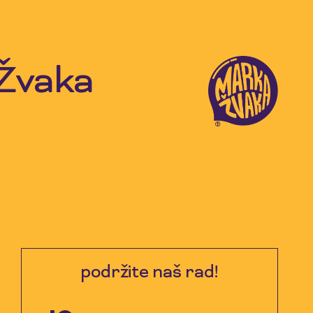
 Žvaka
podržite naš rad!