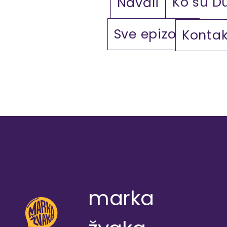
Ko su D
Navali
Sve epizode
Kontak
marka