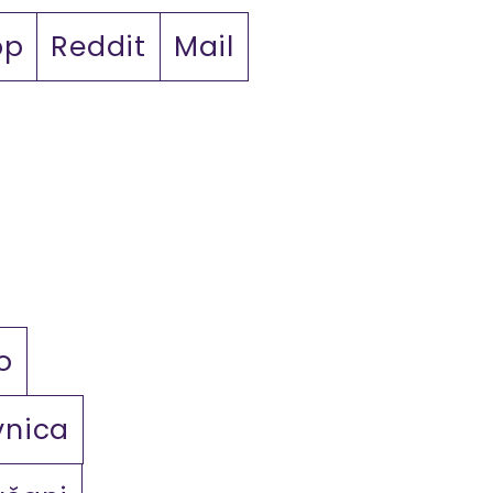
pp
Reddit
Mail
o
vnica