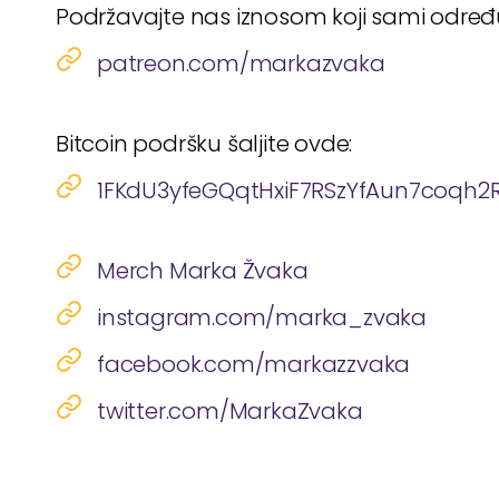
Podržavajte nas iznosom koji sami odre
patreon.com/markazvaka
Bitcoin podršku šaljite ovde:
1FKdU3yfeGQqtHxiF7RSzYfAun7coqh2
Merch Marka Žvaka
instagram.com/marka_zvaka
facebook.com/markazzvaka
twitter.com/MarkaZvaka