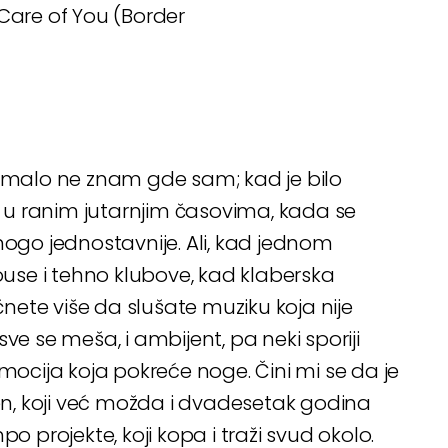
 Care of You (Border
pomalo ne znam gde sam; kad je bilo
u ranim jutarnjim časovima, kada se
nogo jednostavnije. Ali, kad jednom
se i tehno klubove, kad klaberska
ete više da slušate muziku koja nije
ve se meša, i ambijent, pa neki sporiji
emocija koja pokreće noge. Čini mi se da je
den, koji već možda i dvadesetak godina
projekte, koji kopa i traži svud okolo.