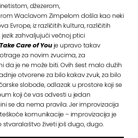
rinetistom, džezerom,
torom Waclavom Zimpelom došla kao neki
 Evrope, iz različitih kultura, različitih
ezik zahvaljujući večnoj ptici
 Take Care of You
je upravo takav
potrage za novim zvucima, za
 da je ne može biti. Ovih šest malo dužih
dnje otvorene za bilo kakav zvuk, za bilo
čarske slobode, odlazak u prostore koji se
bum koji će vas odvesti u jedan
ni se da nema pravila. Jer improvizacija
i teškoće komunikacije – improvizacija je
 stvaralaštvo živeti još dugo, dugo.