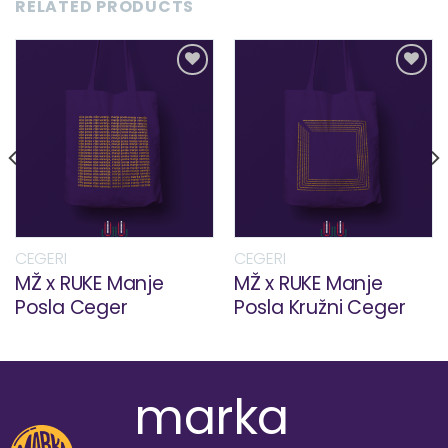
RELATED PRODUCTS
Dodaj
Dodaj
u
u
listu
listu
želja!
želja!
CEGERI
CEGERI
MŽ x RUKE Manje
MŽ x RUKE Manje
Posla Ceger
Posla Kružni Ceger
marka