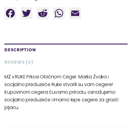
Facebook
Twitter
Reddit
WhatsApp
Email
DESCRIPTION
REVIEWS (0)
MŽ x RUKE Prkosi Običnom Ceger. Marka Žvaka i
socijalno preduzeće Ruke stvorili su vam cegere!
Kupovinom cegera čuvamo prirodu, osnažujemo
socijalno preduzeće i imamo lepe cegere za grad i
pijacu.