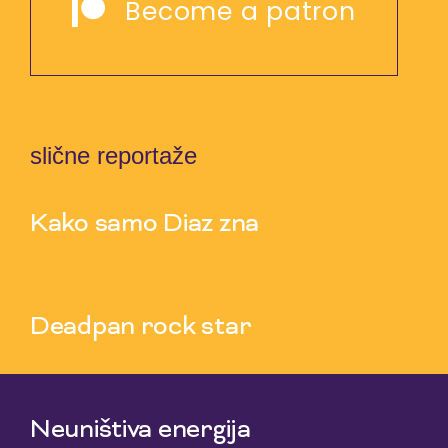
Become a patron
slične reportaže
Kako samo Diaz zna
5 Aug 2026
Deadpan rock star
3 Aug 2026
Neuništiva energija