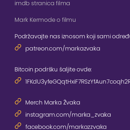
imdb stranica filma
Mark Kermode o filmu
Podržavajte nas iznosom koji sami odre
patreon.com/markazvaka
Bitcoin podršku šaljite ovde:
1FKdU3yfeGQqtHxiF7RSzYfAun7coqh2
Merch Marka Žvaka
instagram.com/marka_zvaka
facebook.com/markazzvaka