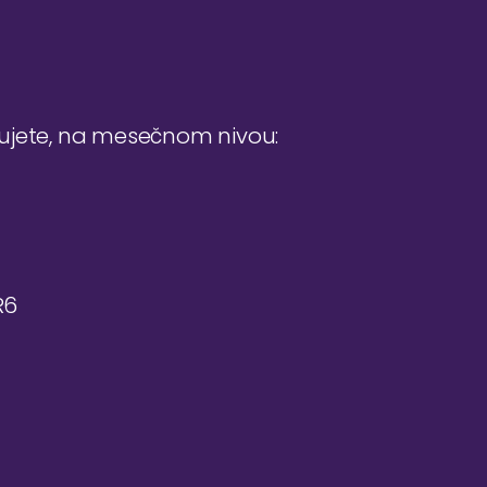
đujete, na mesečnom nivou:
R6