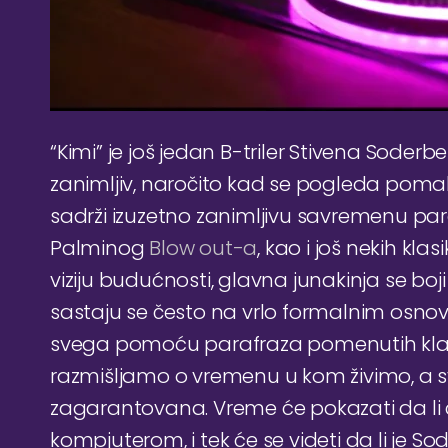
“Kimi” je još jedan B-triler Stivena Soderbe
zanimljiv, naročito kad se pogleda pomalo
sadrži izuzetno zanimljivu savremenu pa
Palminog
Blow out-a
, kao i još nekih kl
viziju budućnosti, glavna junakinja se boji 
sastaju se često na vrlo formalnim osno
svega pomoću parafraza pomenutih klas
razmišljamo o vremenu u kom živimo, a sv
zagarantovana. Vreme će pokazati da li ć
kompjuterom, i tek će se videti da li je So