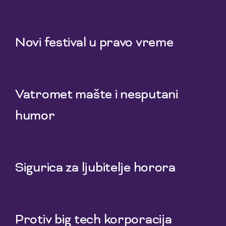
1 Aug 2026
Novi festival u pravo vreme
29 Jul 2026
Vatromet mašte i nesputani
humor
27 Jul 2026
Sigurica za ljubitelje horora
25 Jul 2026
Protiv big tech korporacija