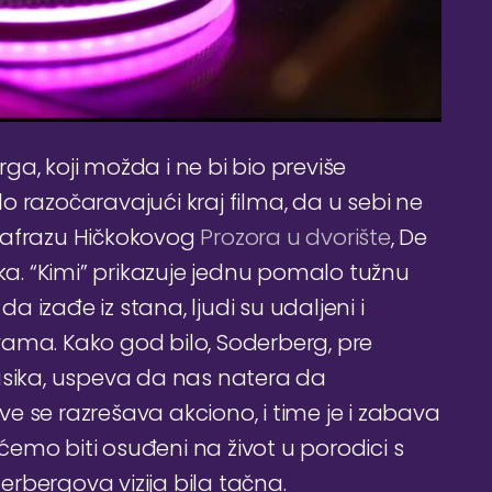
rga, koji možda i ne bi bio previše
 razočaravajući kraj filma, da u sebi ne
rafrazu Hičkokovog
Prozora u dvorište
, De
asika. “Kimi” prikazuje jednu pomalo tužnu
da izađe iz stana, ljudi su udaljeni i
vama. Kako god bilo, Soderberg, pre
ika, uspeva da nas natera da
e se razrešava akciono, i time je i zabava
emo biti osuđeni na život u porodici s
derbergova vizija bila tačna.