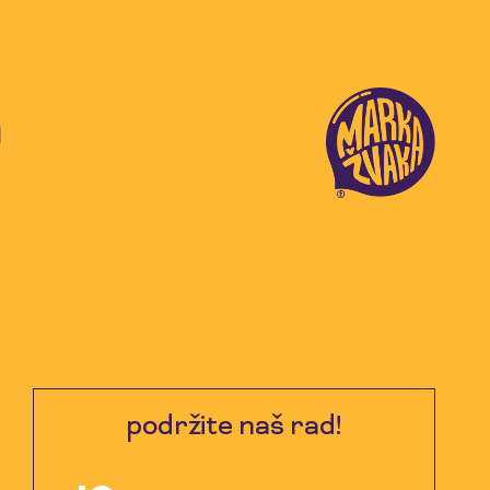
a
podržite naš rad!