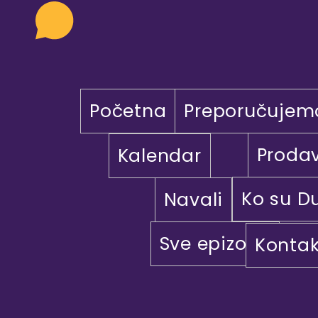
Početna
Preporučujem
Proda
Kalendar
Ko su D
Navali
Sve epizode
Kontak