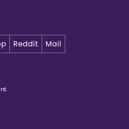
pp
Reddit
Mail
nt.