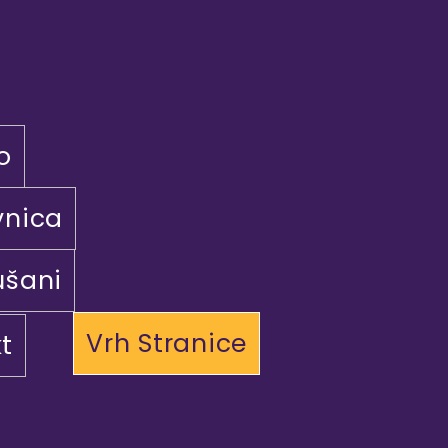
o
vnica
ušani
Vrh Stranice
t