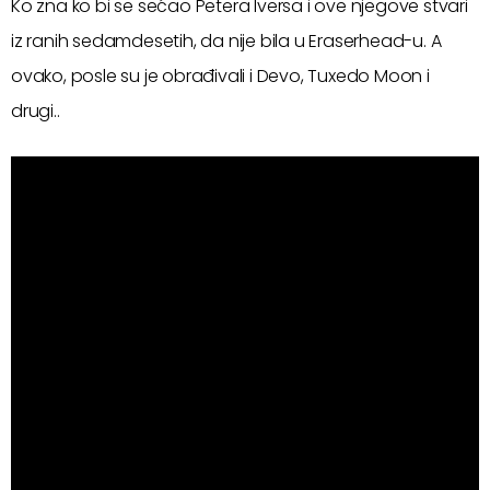
Ko zna ko bi se sećao Petera Iversa i ove njegove stvari
iz ranih sedamdesetih, da nije bila u Eraserhead-u. A
ovako, posle su je obrađivali i Devo, Tuxedo Moon i
drugi..