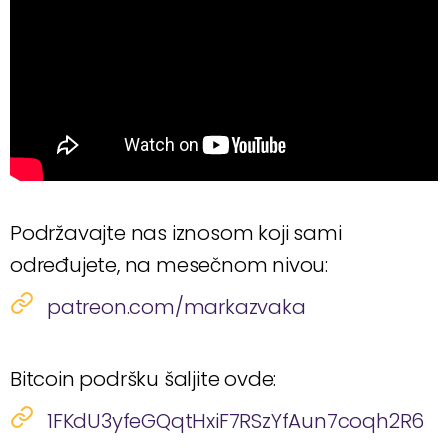
Podržavajte nas iznosom koji sami
određujete, na mesečnom nivou:
patreon.com/markazvaka
Bitcoin podršku šaljite ovde:
1FKdU3yfeGQqtHxiF7RSzYfAun7coqh2R6