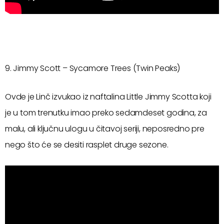
9. Jimmy Scott – Sycamore Trees (Twin Peaks)
Ovde je Linč izvukao iz naftalina Little Jimmy Scotta koji
je u tom trenutku imao preko sedamdeset godina, za
malu, ali ključnu ulogu u čitavoj seriji, neposredno pre
nego što će se desiti rasplet druge sezone.