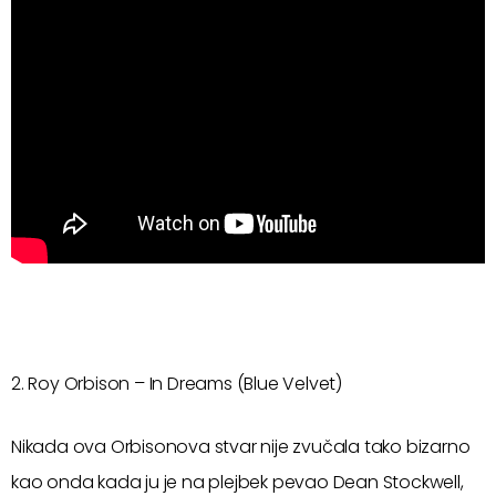
2. Roy Orbison – In Dreams (Blue Velvet)
Nikada ova Orbisonova stvar nije zvučala tako bizarno
kao onda kada ju je na plejbek pevao Dean Stockwell,