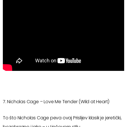
7. Nicholas Cage – Love Me Tender (Wild at Heart)
To što Nicholas Cage peva ovaj Prislijev klasik je jeretički,
bezobrazno i jako – u Linčovom stilu.