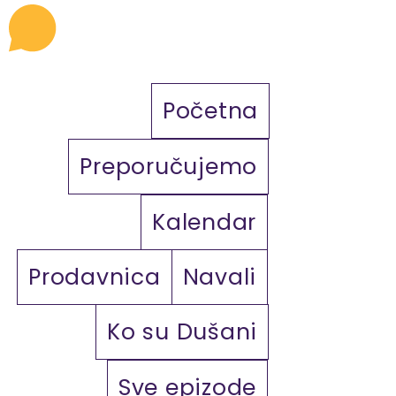
Početna
Preporučujemo
Kalendar
Prodavnica
Navali
Ko su Dušani
Sve epizode