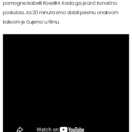
pomogne Isabelli Rosellini. Kada ga je Linč konačno
poslušao, za 20 minuta smo dobili pesmu onakvom
kakvom je čujemo u filmu.