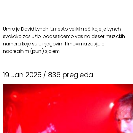
Umro je David Lynch. Umesto velikih reči koje je Lynch
svakako zaslužio, podsetićemo vas na deset muzičkih
numera koje su u njegovim filmovima zasijale
nadrealnim (pun!) sjajem.
19 Jan 2025 /
836 pregleda