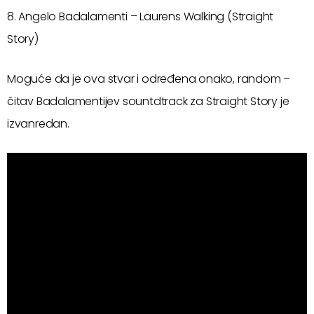
8. Angelo Badalamenti – Laurens Walking (Straight
Story)
Moguće da je ova stvar i određena onako, random –
čitav Badalamentijev sountdtrack za Straight Story je
izvanredan.