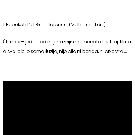
1. Rebekah Del Rio – Llorando (Mulholland dr. )
Šta reći – jedan od najsnažnijih momenata u istoriji filma,
a sve je bilo samo iluzija, nije bilo ni benda, ni orkestra….