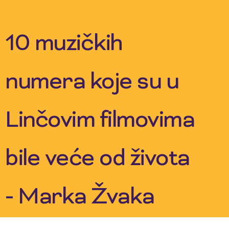
Skip
to
content
10 muzičkih
numera koje su u
Linčovim filmovima
bile veće od života
- Marka Žvaka