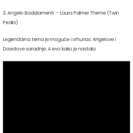
3. Angelo Badalamenti – Laura Palmer Theme (Twin
Peaks)
Legendarna tema je moguće i vrhunac Angelove i
Davidove saradnje. A evo kako je nastala.