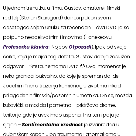
U jednom trenutku, u filmu, Gustav, omatoreli filmski
reditelj (Stellan Skarsgard) donosi poklon svom
desetogodišnjem unuku za rođendan – dva DVD-ja sa
potpuno neadekvatnim filmovima (Hanekeovu
Profesorku klavira
i Nojeov
Otpozadi
). Ipak, od svoje
ćerke, koja je majka tog deteta, Gustav dobija zaslužen
odgovor – “Šteta, nemamo DVD” 🙂 Ovaj momenat je
neka granica, bukvalno, do koje je spreman da ide
Joachim Trier u traženju komičnog u životima nikad
prilagođenih filmskih/pozorišnih umetnika. On se, možda
kukavički, a možda i pametno – pridržava drame,
teritorije gde je uvek imao uspeha. I na tom polju je
sjajan –
Sentimentalna vrednost
je izvanredna u
dubinskom kopanju po traumama i anomalijama u