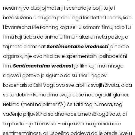
nesumnjivo dubljoj materiji i scenario je bolji; tu je i
nezasluženo u drugom planu Inga Ibsdotter Lilleaas, kao
i izvanredna Elle Fanning koja se i u samom filmu, tako i u
filmu koji treba da snima u filmu nalazi u meta poziciji, a
taj meta elemenat
Sentimentalne vrednosti
je nekao
organski, nije ovo nikakav eksperimentalni, psihodelični
film.
Sentimentalna vrednost
je film koji ima mnogo
slojeva i gotovo je sigurno da su Trier i njegov
koscenarista Eskil Vogt ovo sve crpili iz svojih života, a da
su to dobrim komadima svoje duše nadogradili glumci.
Nekima (meni na primer 🙂 ) će faliti tog humora, tog
vađenja prljavština sa dna kace umetničkog života, ali
to prosto nije Trierov stil – on je uvek na granici neke
sentimentalnosti, ali uspešno odoleva da je pređe. Sve u