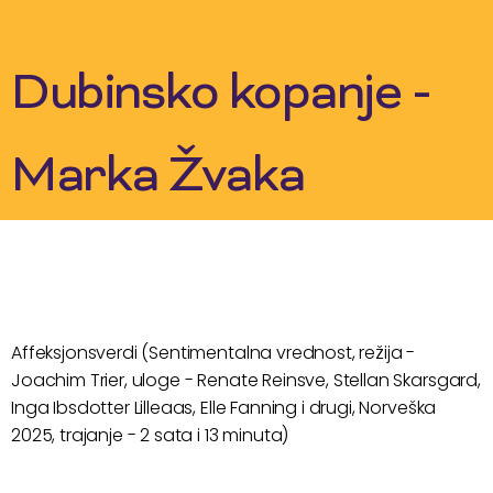
Skip
to
content
Dubinsko kopanje -
Marka Žvaka
Affeksjonsverdi (Sentimentalna vrednost, režija -
Joachim Trier, uloge - Renate Reinsve, Stellan Skarsgard,
Inga Ibsdotter Lilleaas, Elle Fanning i drugi, Norveška
2025, trajanje - 2 sata i 13 minuta)