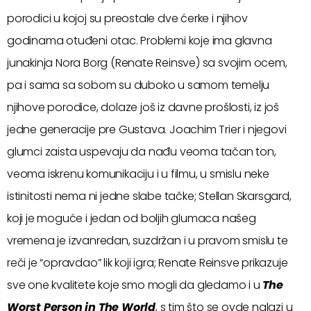
porodici u kojoj su preostale dve ćerke i njihov
godinama otuđeni otac. Problemi koje ima glavna
junakinja Nora Borg (Renate Reinsve) sa svojim ocem,
pa i sama sa sobom su duboko u samom temelju
njihove porodice, dolaze još iz davne prošlosti, iz još
jedne generacije pre Gustava. Joachim Trier i njegovi
glumci zaista uspevaju da nađu veoma tačan ton,
veoma iskrenu komunikaciju i u filmu, u smislu neke
istinitosti nema ni jedne slabe tačke; Stellan Skarsgard,
koji je moguće i jedan od boljih glumaca našeg
vremena je izvanredan, suzdržan i u pravom smislu te
reči je “opravdao” lik koji igra; Renate Reinsve prikazuje
sve one kvalitete koje smo mogli da gledamo i u
The
Worst Person in The World
, s tim što se ovde nalazi u