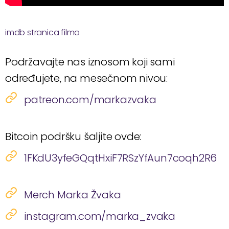
imdb stranica filma
Podržavajte nas iznosom koji sami
određujete, na mesečnom nivou:
patreon.com/markazvaka
Bitcoin podršku šaljite ovde:
1FKdU3yfeGQqtHxiF7RSzYfAun7coqh2R6
Merch Marka Žvaka
instagram.com/marka_zvaka