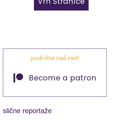
Vrh Stranice
podržite naš rad!
Become a patron
slične reportaže