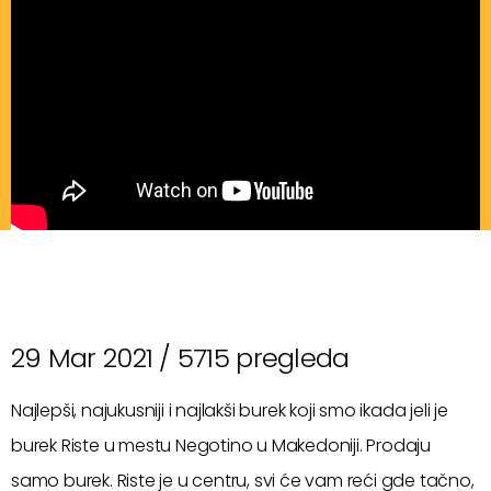
29 Mar 2021 /
5715 pregleda
Najlepši, najukusniji i najlakši burek koji smo ikada jeli je
burek Riste u mestu Negotino u Makedoniji. Prodaju
samo burek. Riste je u centru, svi će vam reći gde tačno,