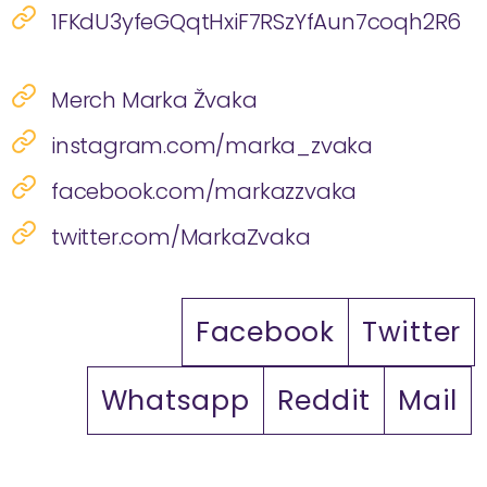
1FKdU3yfeGQqtHxiF7RSzYfAun7coqh2R6
Merch Marka Žvaka
instagram.com/marka_zvaka
facebook.com/markazzvaka
twitter.com/MarkaZvaka
Facebook
Twitter
Whatsapp
Reddit
Mail