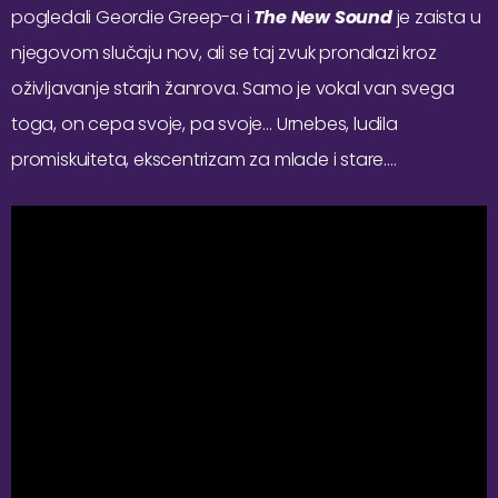
pogledali Geordie Greep-a i
The New Sound
je zaista u
njegovom slučaju nov, ali se taj zvuk pronalazi kroz
oživljavanje starih žanrova. Samo je vokal van svega
toga, on cepa svoje, pa svoje… Urnebes, ludila
promiskuiteta, ekscentrizam za mlade i stare….