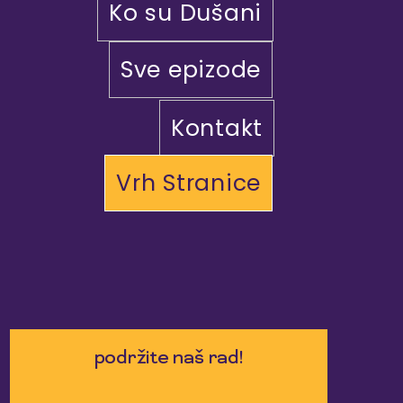
Ko su Dušani
Sve epizode
Kontakt
Vrh Stranice
podržite naš rad!