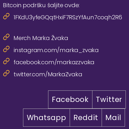
Bitcoin podršku šaljite ovde:
1FKdU3yfeGQqtHxiF7RSzYfAun7coqh2R6
Merch Marka Žvaka
instagram.com/marka_zvaka
facebook.com/markazzvaka
twitter.com/MarkaZvaka
Facebook
Twitter
Whatsapp
Reddit
Mail