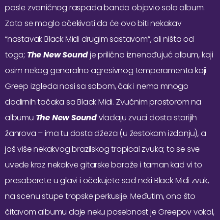
posle zvaničnog raspada banda objavio solo album.
Zato se moglo očekivati da će ovo biti nekakav
“nastavak Black Midi drugim sastavom”, ali ništa od
toga;
The New Sound
je prilično iznenađujuć album, koji
osim nekog generalno agresivnog temperamenta koji
Greep izgleda nosi sa sobom, čak i nema mnogo
dodirnih tačaka sa Black Midi. Zvučnim prostorom na
albumu
The New Sound
vladaju zvuci dosta starijih
žanrova – ima tu dosta džeza (u žestokom izdanju), a
još više nekakvog brazilskog tropical zvuka; to se sve
uvede kroz nekakve gitarske baraže i taman kad vi to
presaberete u glavi i očekujete sad neki Black Midi zvuk,
na scenu stupe tropske perkusije. Međutim, ono što
čitavom albumu daje neku posebnost je Greepov vokal,