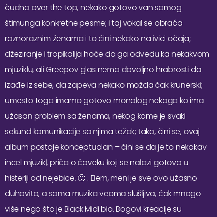
čudno over the top, nekako gotovo van samog
štimunga konkretne pesme; i taj vokal se obraća
raznoraznim ženama i to čini nekako na ivici očaja;
džeziranje i tropikalija hoće da ga odvedu ka nekakvom
mjuziklu, ali Greepov glas nema dovoljno hrabrosti da
izađe iz sebe, da zapeva nekako možda čak krunerski;
umesto toga imamo gotovo monolog nekoga ko ima
užasan problem sa ženama, nekog kome je svaki
sekund komunikacije sa njima težak; tako, čini se, ovaj
album postaje konceptualan – čini se da je to nekakav
incel mjuzikl, priča o čoveku koji se nalazi gotovo u
histeriji od nejebice. 🙂 . Elem, meni je sve ovo užasno
duhovito, a sama muzika veoma slušljiva, čak mnogo
više nego što je Black Midi bio. Bogovi kreacije su