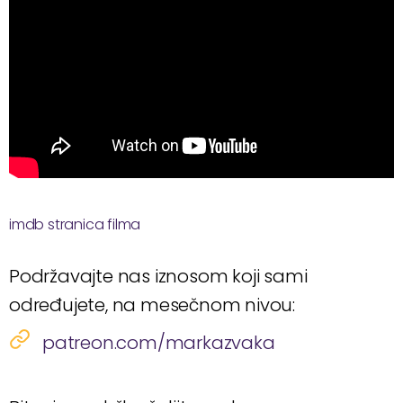
imdb stranica filma
Podržavajte nas iznosom koji sami
određujete, na mesečnom nivou:
patreon.com/markazvaka