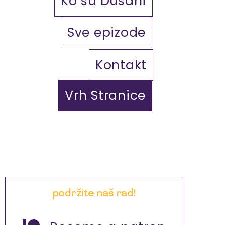
Ko su Dušani
Sve epizode
Kontakt
Vrh Stranice
podržite naš rad!