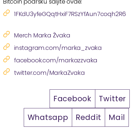
Bitcoin podršku šaljite ovde:
1FKdU3yfeGQqtHxiF7RSzYfAun7coqh2R6
Merch Marka Žvaka
instagram.com/marka_zvaka
facebook.com/markazzvaka
twitter.com/MarkaZvaka
Facebook
Twitter
Whatsapp
Reddit
Mail