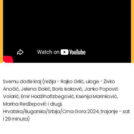
Svemu dođe kraj (režija - Rajko Grlić, uloge - Živko
Anočić, Jelena Đokić, Boris Isaković, Janko Popović
Volarić, Emir Hadžihafizbegović, Ksenija Marinković,
Marina Redžepović i drugi,
Hrvatska/Bugarska/Srbija/Crna Gora 2024, trajanje - sat
i 29 minuta)