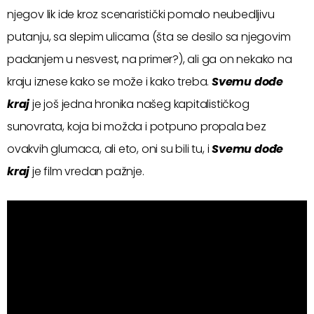
njegov lik ide kroz scenaristički pomalo neubedljivu
putanju, sa slepim ulicama (šta se desilo sa njegovim
padanjem u nesvest, na primer?), ali ga on nekako na
kraju iznese kako se može i kako treba.
Svemu dođe
kraj
je još jedna hronika našeg kapitalističkog
sunovrata, koja bi možda i potpuno propala bez
ovakvih glumaca, ali eto, oni su bili tu, i
Svemu dođe
kraj
je film vredan pažnje.