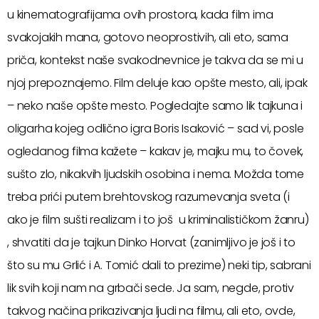
u kinematografijama ovih prostora, kada film ima
svakojakih mana, gotovo neoprostivih, ali eto, sama
priča, kontekst naše svakodnevnice je takva da se mi u
njoj prepoznajemo. Film deluje kao opšte mesto, ali, ipak
– neko naše opšte mesto. Pogledajte samo lik tajkuna i
oligarha kojeg odlično igra Boris Isaković – sad vi, posle
ogledanog filma kažete – kakav je, majku mu, to čovek,
sušto zlo, nikakvih ljudskih osobina i nema. Možda tome
treba prići putem brehtovskog razumevanja sveta (i
ako je film sušti realizam i to još u kriminalističkom žanru)
, shvatiti da je tajkun Dinko Horvat (zanimljivo je još i to
što su mu Grlić i A. Tomić dali to prezime) neki tip, sabrani
lik svih koji nam na grbači sede. Ja sam, negde, protiv
takvog načina prikazivanja ljudi na filmu, ali eto, ovde,