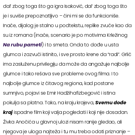
dal’ zbog toga što ga igra Isaković, dal’ zbog toga što
je i suviše prepoznatljivo – čini mi se da funkcioniše.
Inače, dijalog je stalno u podtekstu, replike zvuče kao da
su iz romana (inače, scenario je po motivima Krležinog
Na rubu pameti
) i to smeta. Onda to dođe u usta
glumca i zazvuči istinito, i sve prosto krene da “radi”. Grlić
ima zasluženu privilegiju da može da angažuje najbolje
glumce i tako rešava sve probleme ovog filma. I to
najbolje glumce iz čitavog regiona, kad postane
sumnjivo, pojavi se Emir Hadžihafizbegović i istina
pokulja sa platna. Tako, na kraju krajeva,
Svemu dođe
kraj
ispadne film koji valja pogledati i koji nije dosadan.
Živka Anočića u glavnoj ulozi nisam ranije gledao, ali
njegova je uloga najteža i tu mu treba odati priznanje –