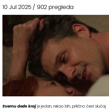
10 Jul 2025 /
902 pregleda
Svemu dođe kraj
je jedan, rekao bih, prilično čest slučaj