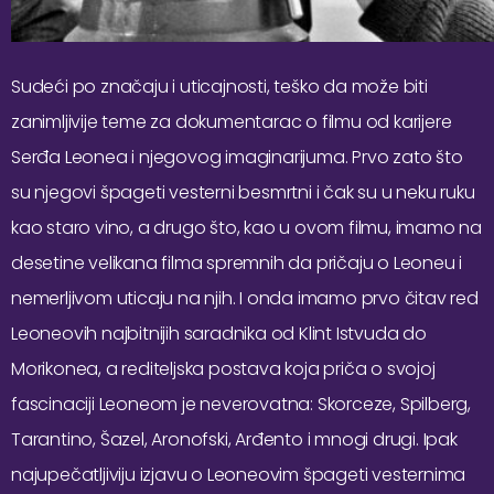
Sudeći po značaju i uticajnosti, teško da može biti
zanimljivije teme za dokumentarac o filmu od karijere
Serđa Leonea i njegovog imaginarijuma. Prvo zato što
su njegovi špageti vesterni besmrtni i čak su u neku ruku
kao staro vino, a drugo što, kao u ovom filmu, imamo na
desetine velikana filma spremnih da pričaju o Leoneu i
nemerljivom uticaju na njih. I onda imamo prvo čitav red
Leoneovih najbitnijih saradnika od Klint Istvuda do
Morikonea, a rediteljska postava koja priča o svojoj
fascinaciji Leoneom je neverovatna: Skorceze, Spilberg,
Tarantino, Šazel, Aronofski, Arđento i mnogi drugi. Ipak
najupečatljiviju izjavu o Leoneovim špageti vesternima