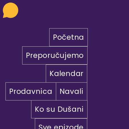
Početna
Preporučujemo
Kalendar
Prodavnica
Navali
Ko su Dušani
Sve epizode