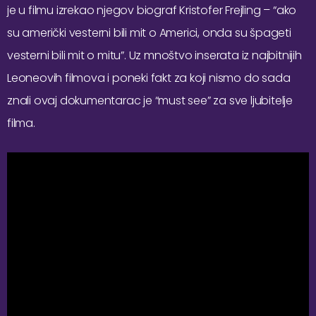
je u filmu izrekao njegov biograf Kristofer Frejling – “ako
su američki vesterni bili mit o Americi, onda su špageti
vesterni bili mit o mitu”. Uz mnoštvo inserata iz najbitnijih
Leoneovih filmova i poneki fakt za koji nismo do sada
znali ovaj dokumentarac je “must see” za sve ljubitelje
filma.