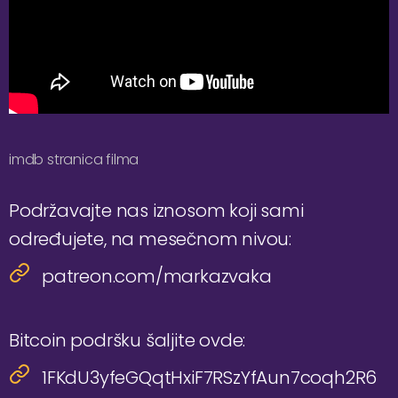
imdb stranica filma
Podržavajte nas iznosom koji sami
određujete, na mesečnom nivou:
patreon.com/markazvaka
Bitcoin podršku šaljite ovde:
1FKdU3yfeGQqtHxiF7RSzYfAun7coqh2R6