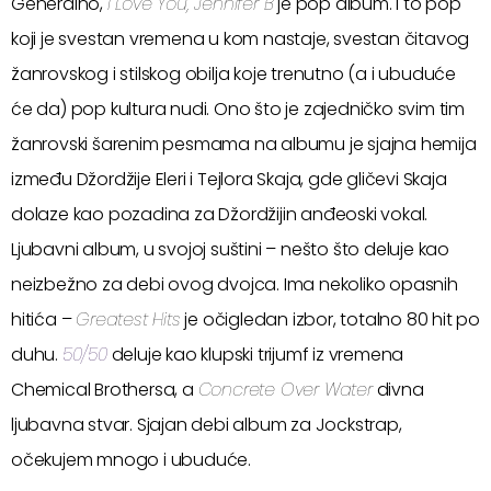
Generalno,
I Love You, Jennifer B
je pop album. I to pop
koji je svestan vremena u kom nastaje, svestan čitavog
žanrovskog i stilskog obilja koje trenutno (a i ubuduće
će da) pop kultura nudi. Ono što je zajedničko svim tim
žanrovski šarenim pesmama na albumu je sjajna hemija
između Džordžije Eleri i Tejlora Skaja, gde gličevi Skaja
dolaze kao pozadina za Džordžijin anđeoski vokal.
Ljubavni album, u svojoj suštini – nešto što deluje kao
neizbežno za debi ovog dvojca. Ima nekoliko opasnih
hitića –
Greatest Hits
je očigledan izbor, totalno 80 hit po
duhu.
50/50
deluje kao klupski trijumf iz vremena
Chemical Brothersa, a
Concrete Over Water
divna
ljubavna stvar. Sjajan debi album za Jockstrap,
očekujem mnogo i ubuduće.