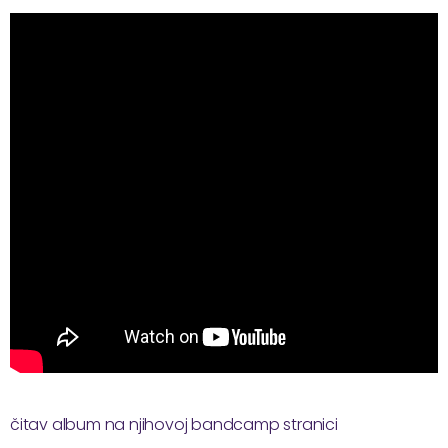
čitav album na njihovoj bandcamp stranici