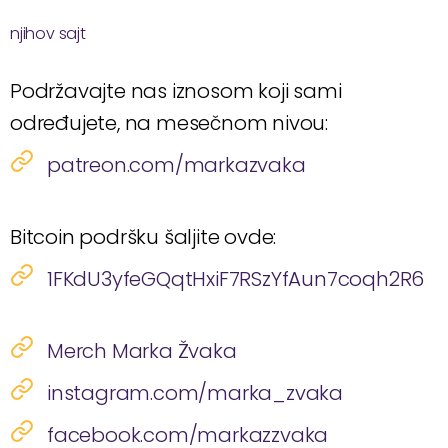
njihov sajt
Podržavajte nas iznosom koji sami
određujete, na mesečnom nivou:
patreon.com/markazvaka
Bitcoin podršku šaljite ovde:
1FKdU3yfeGQqtHxiF7RSzYfAun7coqh2R6
Merch Marka Žvaka
instagram.com/marka_zvaka
facebook.com/markazzvaka