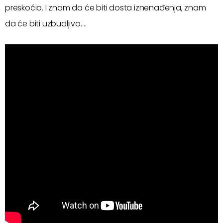
preskočio. I znam da će biti dosta iznenađenja, znam
da će biti uzbudljivo….