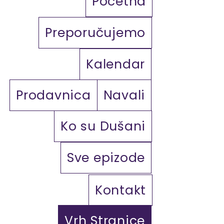
Početna
Preporučujemo
Kalendar
Prodavnica
Navali
Ko su Dušani
Sve epizode
Kontakt
Vrh Stranice