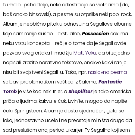
tu malo i psihodelije, neke orkestracije sa violinama (da,
baš onako bitlsovski), a pesme su otprilike neki pop-rock.
Album je neobično pitak u odnosu na Segallove albume
koje sam ranije slušao. Tekstualno,
Possession
čak ima
neku vrstu koncepta – reč je o tome da je Segall ovde
pozvao svog ortaka filmadžiju
Matt Yoku
, da bi zajedno
napisali izrazito narativne tekstove, onakve kakvi ranije
nisu bili svojstveni Segall-u. Tako, npr.
naslovna pesma
se bavi problematikom veštica iz Salema,
Fantastic
Tomb
je više kao neki triler, a
Shoplifter
je tako američka
priča o ljudima, kakvu je čak, izvin’te, mogao da napiše
čak i Springsteen. Album je dosta ujednačen, guta se
lako, jednostavno ucelo i ne preostaje mi ništa drugo da
sad preslušam onaj period u karijeri Ty Segall-a koji sam