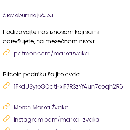
čitav album na jućubu
Podržavajte nas iznosom koji sami
određujete, na mesečnom nivou:
patreon.com/markazvaka
Bitcoin podršku šaljite ovde:
1FKdU3yfeGQqtHxiF7RSzYfAun7coqh2R6
Merch Marka Žvaka
instagram.com/marka_zvaka