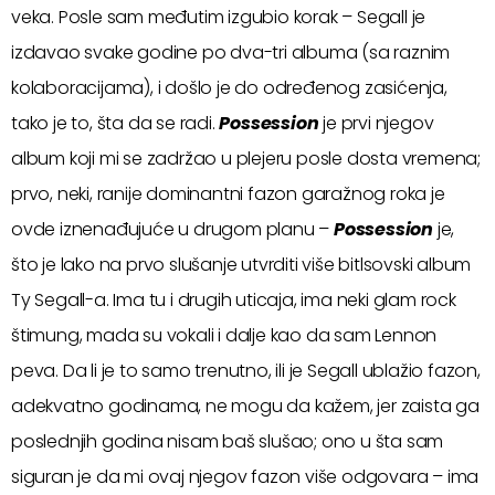
veka. Posle sam međutim izgubio korak – Segall je
izdavao svake godine po dva-tri albuma (sa raznim
kolaboracijama), i došlo je do određenog zasićenja,
tako je to, šta da se radi.
Possession
je prvi njegov
album koji mi se zadržao u plejeru posle dosta vremena;
prvo, neki, ranije dominantni fazon garažnog roka je
ovde iznenađujuće u drugom planu –
Possession
je,
što je lako na prvo slušanje utvrditi više bitlsovski album
Ty Segall-a. Ima tu i drugih uticaja, ima neki glam rock
štimung, mada su vokali i dalje kao da sam Lennon
peva. Da li je to samo trenutno, ili je Segall ublažio fazon,
adekvatno godinama, ne mogu da kažem, jer zaista ga
poslednjih godina nisam baš slušao; ono u šta sam
siguran je da mi ovaj njegov fazon više odgovara – ima