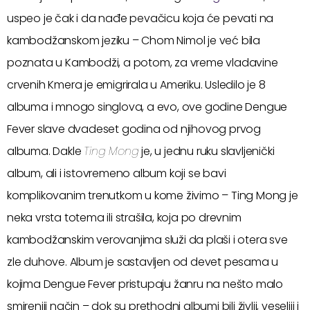
uspeo je čak i da nađe pevačicu koja će pevati na
kambodžanskom jeziku – Chom Nimol je već bila
poznata u Kambodži, a potom, za vreme vladavine
crvenih Kmera je emigrirala u Ameriku. Usledilo je 8
albuma i mnogo singlova, a evo, ove godine Dengue
Fever slave dvadeset godina od njihovog prvog
albuma. Dakle
Ting Mong
je, u jednu ruku slavljenički
album, ali i istovremeno album koji se bavi
komplikovanim trenutkom u kome živimo – Ting Mong je
neka vrsta totema ili strašila, koja po drevnim
kambodžanskim verovanjima služi da plaši i otera sve
zle duhove. Album je sastavljen od devet pesama u
kojima Dengue Fever pristupaju žanru na nešto malo
smireniji način – dok su prethodni albumi bili življi, veseliji i