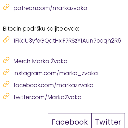
patreon.com/markazvaka
Bitcoin podršku šaljite ovde:
1FKdU3yfeGQqtHxiF7RSzYfAun7coqh2R6
Merch Marka Žvaka
instagram.com/marka_zvaka
facebook.com/markazzvaka
twitter.com/MarkaZvaka
Facebook
Twitter