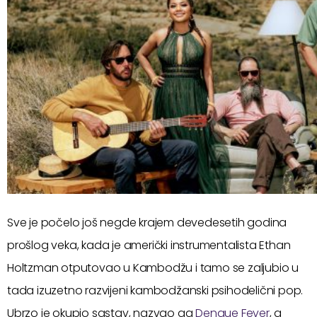
Sve je počelo još negde krajem devedesetih godina
prošlog veka, kada je američki instrumentalista Ethan
Holtzman otputovao u Kambodžu i tamo se zaljubio u
tada izuzetno razvijeni kambodžanski psihodelični pop.
Ubrzo je okupio sastav, nazvao ga
Dengue Fever
, a