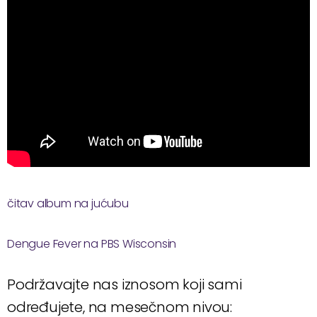
čitav album na jućubu
Dengue Fever na PBS Wisconsin
Podržavajte nas iznosom koji sami
određujete, na mesečnom nivou: