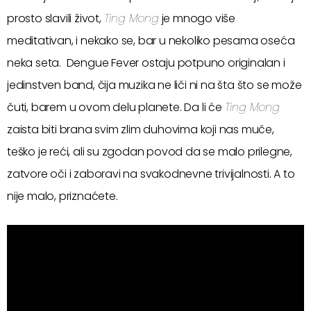
prosto slavili život,
Ting Mong
je mnogo više
meditativan, i nekako se, bar u nekoliko pesama oseća
neka seta. Dengue Fever ostaju potpuno originalan i
jedinstven band, čija muzika ne liči ni na šta što se može
čuti, barem u ovom delu planete. Da li će
Ting Mong
zaista biti brana svim zlim duhovima koji nas muče,
teško je reći, ali su zgodan povod da se malo prilegne,
zatvore oči i zaboravi na svakodnevne trivijalnosti. A to
nije malo, priznaćete.