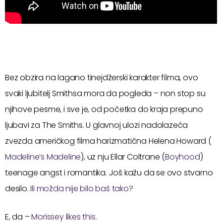
Bez obzira na lagano tinejdžerski karakter filma, ovo
svaki ljubitelj Smithsa mora da pogleda – non stop su
njihove pesme, i sve je, od početka do kraja prepuno
ljubavi za The Smiths. U glavnoj ulozi nadolazeća
zvezda američkog filma harizmatična Helena Howard (
Madeline’s Madeline
), uz nju Ellar Coltrane (
Boyhood
)
teenage angst i romantika. Još kažu da se ovo stvarno
desilo.
Ili možda nije bilo baš tako?
E, da –
Morissey likes this.