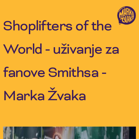
Skip
to
content
Shoplifters of the
World - uživanje za
fanove Smithsa -
Marka Žvaka