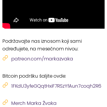
Podržavajte nas iznosom koji sami
određujete, na mesečnom nivou:
patreon.com/markazvaka
Bitcoin podršku šaljite ovde:
1FKdU3yfeGQqtHxiF7RSzYfAun7coqh2R6
Merch Marka Žvaka