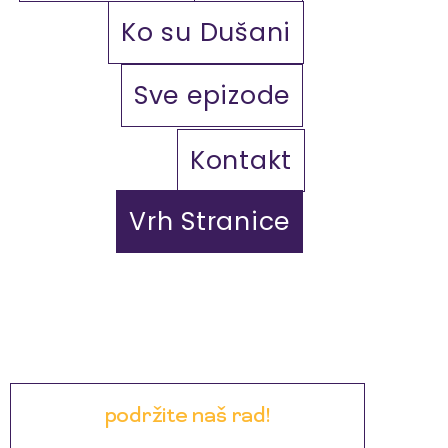
Ko su Dušani
Sve epizode
Kontakt
Vrh Stranice
podržite naš rad!