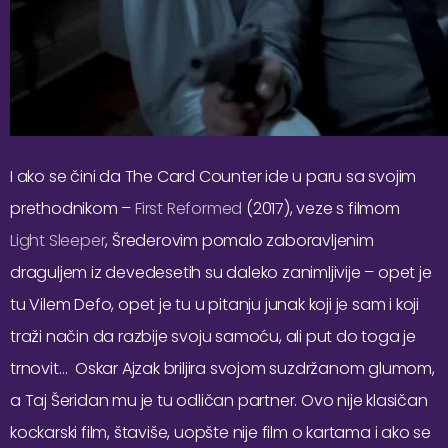
I ako se čini da The Card Counter ide u paru sa svojim
prethodnikom –
First Reformed
(2017), veze s filmom
Light Sleeper
, Šrederovim pomalo zaboravljenim
draguljem iz devedesetih su daleko zanimljivije – opet je
tu Vilem Defo, opet je tu u pitanju junak koji je sam i koji
traži način da razbije svoju samoću, ali put do toga je
trnovit… Oskar Ajzak briljira svojom suzdržanom glumom,
a Taj Šeridan mu je tu odličan partner. Ovo nije klasičan
kockarski film, štaviše, uopšte nije film o kartama i ako se