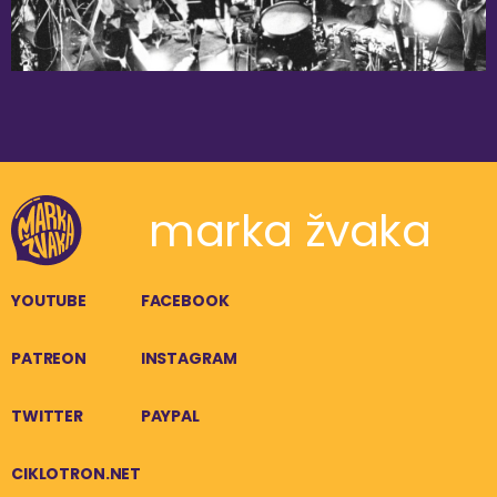
marka žvaka
YOUTUBE
FACEBOOK
PATREON
INSTAGRAM
TWITTER
PAYPAL
CIKLOTRON.NET