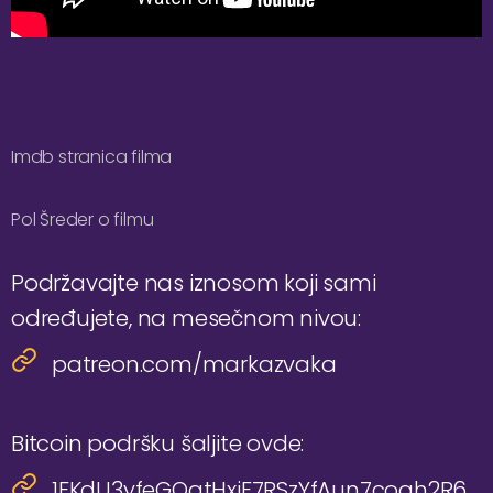
Imdb stranica filma
Pol Šreder o filmu
Podržavajte nas iznosom koji sami
određujete, na mesečnom nivou:
patreon.com/markazvaka
Bitcoin podršku šaljite ovde:
1FKdU3yfeGQqtHxiF7RSzYfAun7coqh2R6