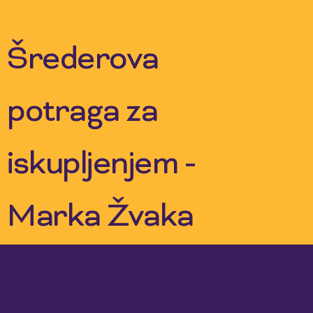
Skip
to
content
Šrederova
potraga za
iskupljenjem -
Marka Žvaka