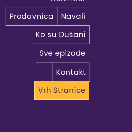
Prodavnica
Navali
Ko su Dušani
Sve epizode
Kontakt
Vrh Stranice