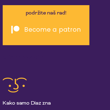
podržite naš rad!
Become a patron
slične reportaže
Kako samo Diaz zna