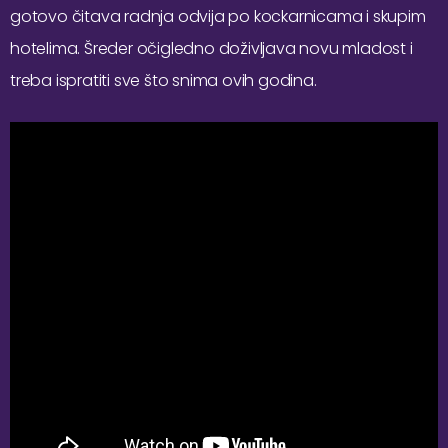
gotovo čitava radnja odvija po kockarnicama i skupim
hotelima. Šreder očigledno doživljava novu mladost i
treba ispratiti sve što snima ovih godina.