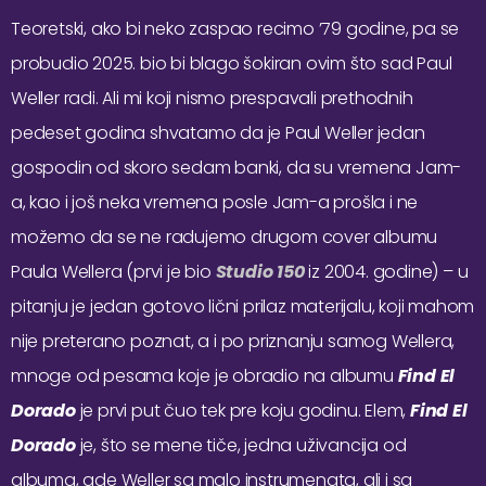
Teoretski, ako bi neko zaspao recimo ’79 godine, pa se
probudio 2025. bio bi blago šokiran ovim što sad Paul
Weller radi. Ali mi koji nismo prespavali prethodnih
pedeset godina shvatamo da je Paul Weller jedan
gospodin od skoro sedam banki, da su vremena Jam-
a, kao i još neka vremena posle Jam-a prošla i ne
možemo da se ne radujemo drugom cover albumu
Paula Wellera (prvi je bio
Studio 150
iz 2004. godine) – u
pitanju je jedan gotovo lični prilaz materijalu, koji mahom
nije preterano poznat, a i po priznanju samog Wellera,
mnoge od pesama koje je obradio na albumu
Find El
Dorado
je prvi put čuo tek pre koju godinu. Elem,
Find El
Dorado
je, što se mene tiče, jedna uživancija od
albuma, gde Weller sa malo instrumenata, ali i sa