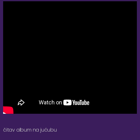
čitav album na jućubu