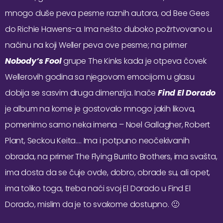
mnogo duše peva pesme raznih autora, od Bee Gees
do Richie Hawens-a. Ima nešto duboko požrtvovano u
načinu na koji Weller peva ove pesme; na primer
Nobody’s Fool
grupe The Kinks kada je otpeva čovek
Wellerovih godina sa njegovom emocijom u glasu
dobija se sasvim druga dimenzija. Inače
Find El Dorado
je album na kome je gostovalo mnogo jakih likova,
pomenimo samo neka imena – Noel Gallagher, Robert
Plant, Seckou Keita…. Ima i potpuno neočekivanih
obrada, na primer The Flying Burrito Brothers, ima svašta,
ima dosta da se čuje ovde, dobro, obrade su, ali opet,
ima toliko toga, treba naći svoj El Dorado u Find El
Dorado, mislim da je to svakome dostupno. 🙂