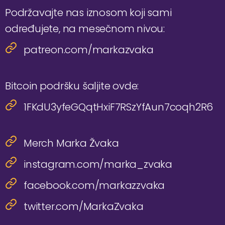
Podržavajte nas iznosom koji sami
određujete, na mesečnom nivou:
patreon.com/markazvaka
Bitcoin podršku šaljite ovde:
1FKdU3yfeGQqtHxiF7RSzYfAun7coqh2R6
Merch Marka Žvaka
instagram.com/marka_zvaka
facebook.com/markazzvaka
twitter.com/MarkaZvaka