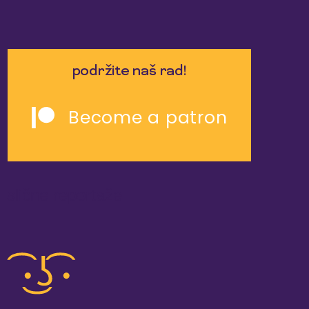
podržite naš rad!
Become a patron
slične reportaže