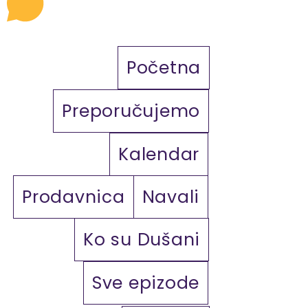
Početna
Preporučujemo
Kalendar
Prodavnica
Navali
Ko su Dušani
Sve epizode