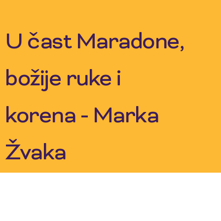
Skip
to
content
U čast Maradone,
božije ruke i
korena - Marka
Žvaka