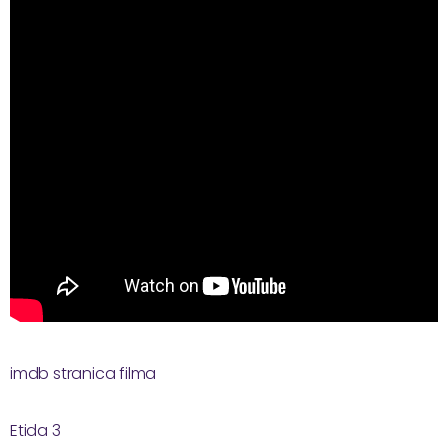
imdb stranica filma
Etida 3