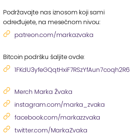
Podržavajte nas iznosom koji sami
određujete, na mesečnom nivou:
patreon.com/markazvaka
Bitcoin podršku šaljite ovde:
1FKdU3yfeGQqtHxiF7RSzYfAun7coqh2R6
Merch Marka Žvaka
instagram.com/marka_zvaka
facebook.com/markazzvaka
twitter.com/MarkaZvaka