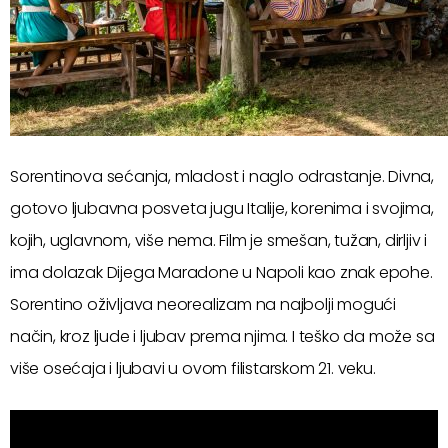
Sorentinova sećanja, mladost i naglo odrastanje. Divna,
gotovo ljubavna posveta jugu Italije, korenima i svojima,
kojih, uglavnom, više nema. Film je smešan, tužan, dirljiv i
ima dolazak Dijega Maradone u Napoli kao znak epohe.
Sorentino oživljava neorealizam na najbolji mogući
način, kroz ljude i ljubav prema njima. I teško da može sa
više osećaja i ljubavi u ovom filistarskom 21. veku.