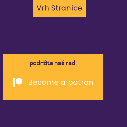
Vrh Stranice
podržite naš rad!
Become a patron
slične reportaže