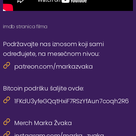
imdb stranica filma
Podržavajte nas iznosom koji sami
određujete, na mesečnom nivou:
patreon.com/markazvaka
Bitcoin podršku šaljite ovde:
1FKdU3yfeGQqtHxiF7RSzYfAun7coqh2R6
Merch Marka Žvaka
instagram.com/marka_zvaka