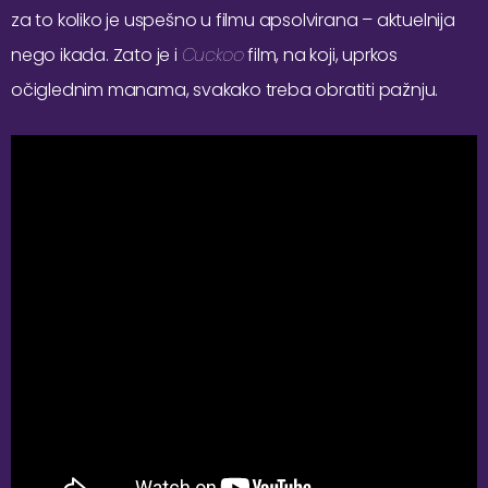
za to koliko je uspešno u filmu apsolvirana – aktuelnija
nego ikada. Zato je i
Cuckoo
film, na koji, uprkos
očiglednim manama, svakako treba obratiti pažnju.