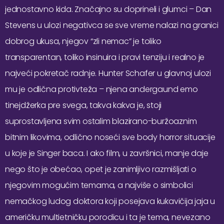
jednostavno kida. Značajno su doprineli i glumci – Dan
Stevens u ulozi negativca se sve vreme nalazi na granici
dobrog ukusa, njegov “zli nemac” je toliko
transparentan, toliko insinuira i pravi tenziju i realno je
najveći pokretač radnje. Hunter Schafer u glavnoj ulozi
mu je odlična protivteža – njena andergaund emo
tinejdžerka pre svega, takva kakva je, stoji
suprostavljena svim ostalim blazirano-buržoaznim
bitnim likovima, odlično noseći sve body horror situacije
u koje je Singer baca. I ako film, u završnici, manje daje
nego što je obećao, opet je zanimljivo razmišljati o
njegovim mogućim temama, a najviše o simbolici
nemačkog ludog doktora koji posejava kukavičija jaja u
američku multietničku porodicu i ta je tema, nevezano