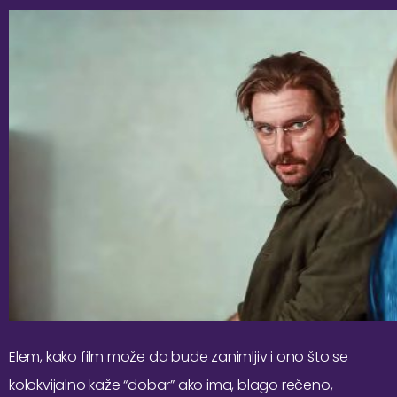
Elem, kako film može da bude zanimljiv i ono što se
kolokvijalno kaže “dobar” ako ima, blago rečeno,