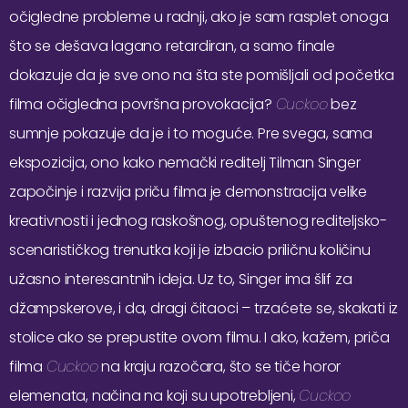
očigledne probleme u radnji, ako je sam rasplet onoga
što se dešava lagano retardiran, a samo finale
dokazuje da je sve ono na šta ste pomišljali od početka
filma očigledna površna provokacija?
Cuckoo
bez
sumnje pokazuje da je i to moguće. Pre svega, sama
ekspozicija, ono kako nemački reditelj Tilman Singer
započinje i razvija priču filma je demonstracija velike
kreativnosti i jednog raskošnog, opuštenog rediteljsko-
scenarističkog trenutka koji je izbacio priličnu količinu
užasno interesantnih ideja. Uz to, Singer ima šlif za
džampskerove, i da, dragi čitaoci – trzaćete se, skakati iz
stolice ako se prepustite ovom filmu. I ako, kažem, priča
filma
Cuckoo
na kraju razočara, što se tiče horor
elemenata, načina na koji su upotrebljeni,
Cuckoo