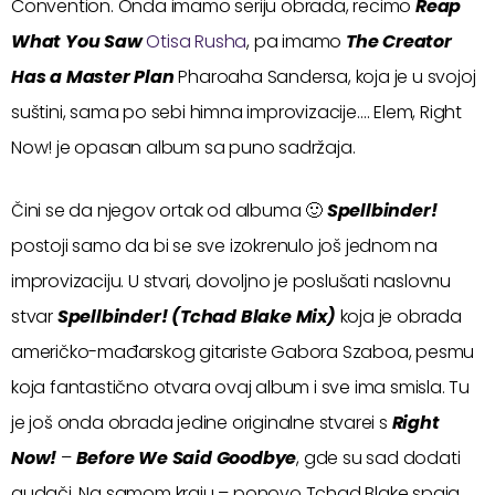
Convention. Onda imamo seriju obrada, recimo
Reap
What You Saw
Otisa Rusha
, pa imamo
The Creator
Has a Master Plan
Pharoaha Sandersa, koja je u svojoj
suštini, sama po sebi himna improvizacije…. Elem, Right
Now! je opasan album sa puno sadržaja.
Čini se da njegov ortak od albuma 🙂
Spellbinder!
postoji samo da bi se sve izokrenulo još jednom na
improvizaciju. U stvari, dovoljno je poslušati naslovnu
stvar
Spellbinder! (Tchad Blake Mix)
koja je obrada
američko-mađarskog gitariste Gabora Szaboa, pesmu
koja fantastično otvara ovaj album i sve ima smisla. Tu
je još onda obrada jedine originalne stvarei s
Right
Now!
–
Before We Said Goodbye
, gde su sad dodati
gudači. Na samom kraju – ponovo Tchad Blake spaja