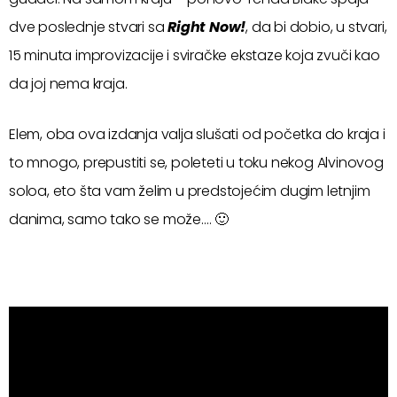
dve poslednje stvari sa
Right Now!
, da bi dobio, u stvari,
15 minuta improvizacije i sviračke ekstaze koja zvuči kao
da joj nema kraja.
Elem, oba ova izdanja valja slušati od početka do kraja i
to mnogo, prepustiti se, poleteti u toku nekog Alvinovog
soloa, eto šta vam želim u predstojećim dugim letnjim
danima, samo tako se može…. 🙂