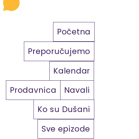
Početna
Preporučujemo
Kalendar
Prodavnica
Navali
Ko su Dušani
Sve epizode