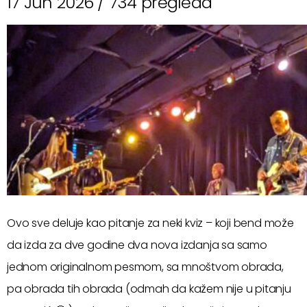
17 Jun 2026 /
734 pregleda
Ovo sve deluje kao pitanje za neki kviz – koji bend može
da izda za dve godine dva nova izdanja sa samo
jednom originalnom pesmom, sa mnoštvom obrada,
pa obrada tih obrada (odmah da kažem nije u pitanju