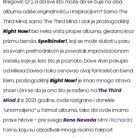
Bregović 🙂 ), a da sve što može da se čuje na oba
albuma odiše originalnošću i inspiracijom? Samo The
Third Mind, samo The Third Mind. I dok je prošlogodišnji
Right Now!
bio neka vrsta proper albuma, gledano kroz
prizmu benda,
Spelbinder!
, koji se može slušati u paru
sa svojim prethodnikom je povratak improvizacionom
načelu, koje je, kao što je poznato, Dave Alvin pokupio
od Milesa Davisa i tako osnovao ovaj fantastičan bend.
Elem, prošlogodišnji
Right Now!
je imao mnogo strava
stvari i čini se da je ono što je rađeno na
The Third
Mind 2
iz 2023 godine, ovde razigrano i donekle
“unormaljeno” u format albuma, tako da ovde imamo
prave hitove – pre svega
Reno Nevada
Mimi i Richarda
Farine
, koju su obrađivali mnogi, recimo Fairport