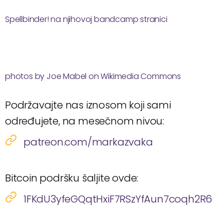
Spellbinder! na njihovoj bandcamp stranici
photos by Joe Mabel on Wikimedia Commons
Podržavajte nas iznosom koji sami
određujete, na mesečnom nivou:
patreon.com/markazvaka
Bitcoin podršku šaljite ovde:
1FKdU3yfeGQqtHxiF7RSzYfAun7coqh2R6