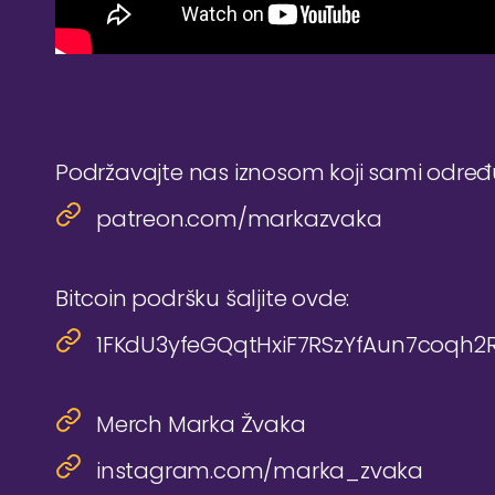
Podržavajte nas iznosom koji sami odre
patreon.com/markazvaka
Bitcoin podršku šaljite ovde:
1FKdU3yfeGQqtHxiF7RSzYfAun7coqh2
Merch Marka Žvaka
instagram.com/marka_zvaka