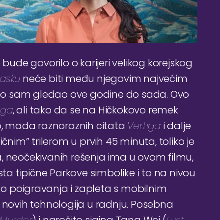
de govorilo o karijeri velikog korejskog
lasku
neće biti među njegovim najvećim
 što sam gledao ove godine do sada. Ovo
iga
, ali tako da se na Hičkokovo remek
no, mada raznoraznih citata
Vertiga
i dalje
čnim” trilerom u prvih 45 minuta, toliko je
, neočekivanih rešenja ima u ovom filmu,
 tipične Parkove simbolike i to na nivou
iko poigravanja i zapleta s mobilnim
a novih tehnologija u radnju. Posebna