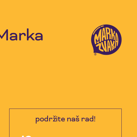
 Marka
podržite naš rad!