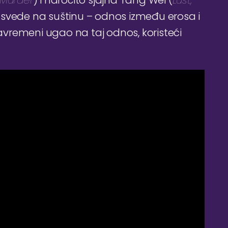
 Murder
) i naročito sjajna Tang Wei (
Lust,
 se svede na suštinu – odnos između erosa i
vremeni ugao na taj odnos, koristeći