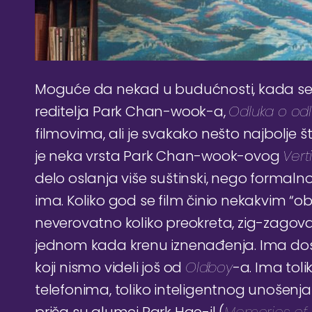
Moguće da nekad u budućnosti, kada se bu
reditelja Park Chan-wook-a,
Odluka o od
filmovima, ali je svakako nešto najbolje
je neka vrsta Park Chan-wook-ovog
Vert
delo oslanja više suštinski, nego formal
ima. Koliko god se film činio nekakvim “obi
neverovatno koliko preokreta, zig-zagova
jednom kada krenu iznenađenja. Ima dosta
koji nismo videli još od
Oldboy
-a. Ima tol
telefonima, toliko inteligentnog unošenj