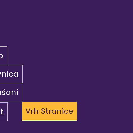
o
vnica
ušani
Vrh Stranice
t