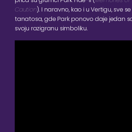
priča su glumci Park Hae-il (
Memories of
Caution
). I naravno, kao i u Vertigu, sve
tanatosa, gde Park ponovo daje jedan sa
svoju razigranu simboliku.