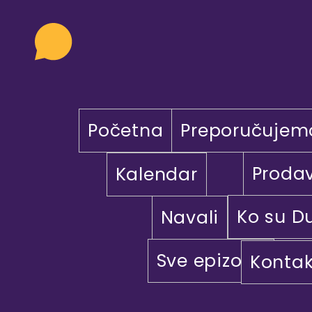
Početna
Preporučujem
Proda
Kalendar
Ko su D
Navali
Sve epizode
Kontak