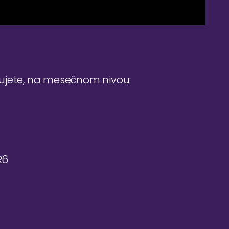
đujete, na mesečnom nivou:
R6