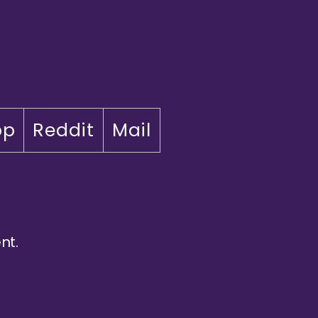
pp
Reddit
Mail
nt.