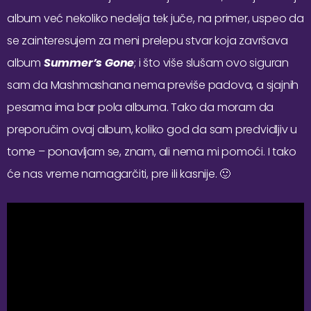
album već nekoliko nedelja tek juče, na primer, uspeo da
se zainteresujem za meni prelepu stvar koja završava
album
Summer’s Gone
; i što više slušam ovo siguran
sam da Mashmashana nema previše padova, a sjajnih
pesama ima bar pola albuma. Tako da moram da
preporučim ovaj album, koliko god da sam predvidljiv u
tome – ponavljam se, znam, ali nema mi pomoći. I tako
će nas vreme namagarčiti, pre ili kasnije. 🙂