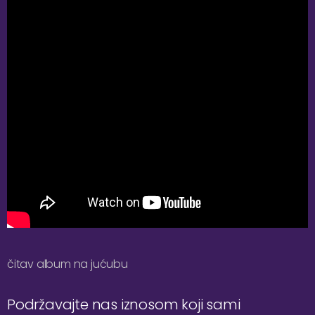
čitav album na jućubu
Podržavajte nas iznosom koji sami