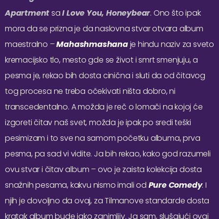
Apartment
sa
I Love You, Honeybear
. Ono što ipak
mora da se prizna je da naslovna stvar otvara album
maestralno –
Mahashmashana
je hindu naziv za sveto
kremacijsko tlo, mesto gde se život i smrt smenjuju, a
pesma je, rekao bih dosta cinična i sluti da od čitavog
tog procesa ne treba očekivati ništa dobro, ni
transcedentalno. A možda je reč o lomači na kojoj će
izgoreti čitav naš svet, možda je ipak po sredi teški
pesimizam i to sve na samom početku albuma, prva
pesma, pa sad vi vidite. Ja bih rekao, kako god razumeli
ovu stvar i čitav album – ovo je zaista kolekcija dosta
snažnih pesama, kakvu nismo imali od
Pure Comedy
. I
njih je dovoljno da ovaj, za Tilmanove standarde dosta
kratak album bude jako zanimljiv. Ja sam, slušajući ovaj