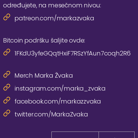
određujete, na mesečnom nivou:
patreon.com/markazvaka
Bitcoin podršku šaljite ovde:
1FKdU3yfeGQqtHxiF7RSzYfAun7coqh2R6
Merch Marka Žvaka
instagram.com/marka_zvaka
facebook.com/markazzvaka
twitter.com/MarkaZvaka