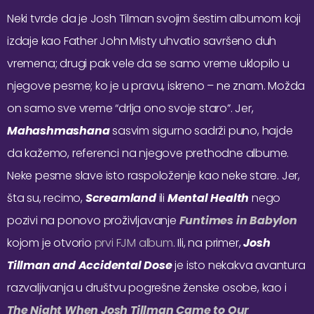
Neki tvrde da je Josh Tilman svojim šestim albumom koji
izdaje kao Father John Misty uhvatio savršeno duh
vremena; drugi pak vele da se samo vreme uklopilo u
njegove pesme; ko je u pravu, iskreno – ne znam. Možda
on samo sve vreme “drlja ono svoje staro”. Jer,
Mahashmashana
sasvim sigurno sadrži puno, hajde
da kažemo, referenci na njegove prethodne albume.
Neke pesme slave isto raspoloženje kao neke stare. Jer,
šta su, recimo,
Screamland
ili
Mental Health
nego
pozivi na ponovo proživljavanje
Funtimes in Babylon
kojom je otvorio
prvi FJM album
. Ili, na primer,
Josh
Tillman and Accidental Dose
je isto nekakva avantura
razvaljivanja u društvu pogrešne ženske osobe, kao i
The Night When Josh Tillman Came to Our