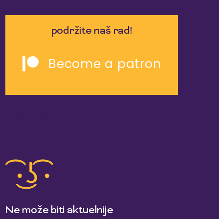
podržite naš rad!
Become a patron
slične reportaže
Ne može biti aktuelnije