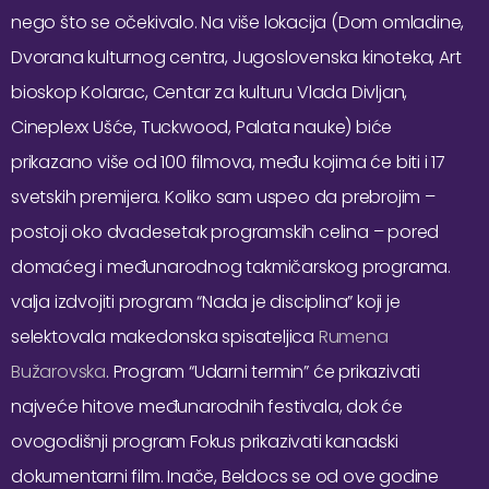
nego što se očekivalo. Na više lokacija (Dom omladine,
Dvorana kulturnog centra, Jugoslovenska kinoteka, Art
bioskop Kolarac, Centar za kulturu Vlada Divljan,
Cineplexx Ušće, Tuckwood, Palata nauke) biće
prikazano više od 100 filmova, među kojima će biti i 17
svetskih premijera. Koliko sam uspeo da prebrojim –
postoji oko dvadesetak programskih celina – pored
domaćeg i međunarodnog takmičarskog programa.
valja izdvojiti program “Nada je disciplina” koji je
selektovala makedonska spisateljica
Rumena
Bužarovska
. Program “Udarni termin” će prikazivati
najveće hitove međunarodnih festivala, dok će
ovogodišnji program Fokus prikazivati kanadski
dokumentarni film. Inače, Beldocs se od ove godine