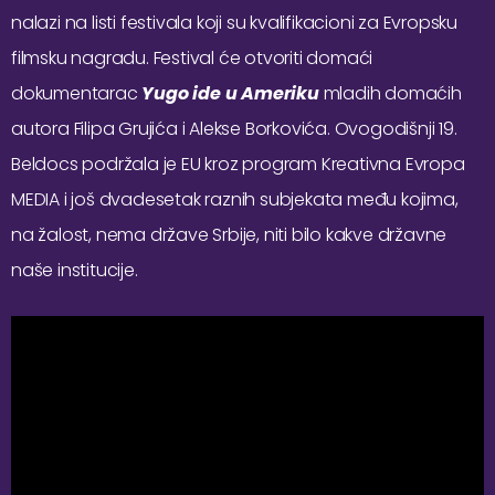
nalazi na listi festivala koji su kvalifikacioni za Evropsku
filmsku nagradu. Festival će otvoriti domaći
dokumentarac
Yugo ide u Ameriku
mladih domaćih
autora Filipa Grujića i Alekse Borkovića. Ovogodišnji 19.
Beldocs podržala je EU kroz program Kreativna Evropa
MEDIA i još dvadesetak raznih subjekata među kojima,
na žalost, nema države Srbije, niti bilo kakve državne
naše institucije.