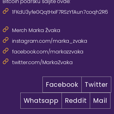
Bitcoin podršku šaljite ovde:
1FKdU3yfeGQqtHxiF7RSzYfAun7coqh2R6
Merch Marka Žvaka
instagram.com/marka_zvaka
facebook.com/markazzvaka
twitter.com/MarkaZvaka
Facebook
Twitter
Whatsapp
Reddit
Mail