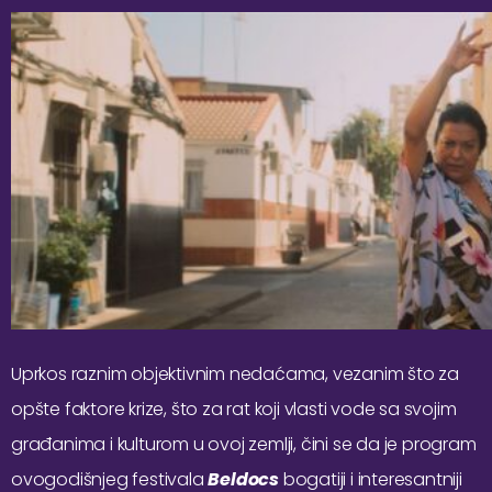
Uprkos raznim objektivnim nedaćama, vezanim što za
opšte faktore krize, što za rat koji vlasti vode sa svojim
građanima i kulturom u ovoj zemlji, čini se da je program
ovogodišnjeg festivala
Beldocs
bogatiji i interesantniji