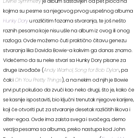
Divine Symmetry
je album sastavljen od pet ploča na
kojima su pesme sa njegovog prvog uspešnog albuma
Hunky Dory
u različitim fazama stvaranja, te još nešto
raznih pesama koje nisu ušle na album iz ovog ili onog
razloga. Ovde možemo čuti praktično čitavu genezu
stvaranja lika Davida Bowie-a kakvim ga danas znamo.
Videćemo da su neke stvari sa Hunky Dory pisane za
druge izvođače (
Andy Warhol, Song for Bob Dylan
, pa
čak i
Oh You Pretty Things
), a na nekim od njih je Bowie
prvi put pokušao da zvuči kao neko drugi, što je, kako će
se kasnije ispostaviti, bio ključni trenutak njegove karijere,
koji će otvoriti put za stvaranje desetak različitih likova i
alter-egoa. Ovde ima zaista svega i svačega, demo
verzija pesama sa albuma, preko nastupa kod John