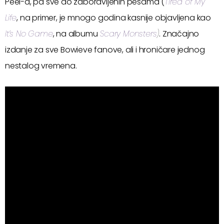
Peel-a, pa sve do zaboravljenih pesama (
Tired of My
Life
, na primer, je mnogo godina kasnije objavljena kao
It’s No Game
, na albumu
Scary Monsters
)
. Značajno
izdanje za sve Bowieve fanove, ali i hroničare jednog
nestalog vremena.