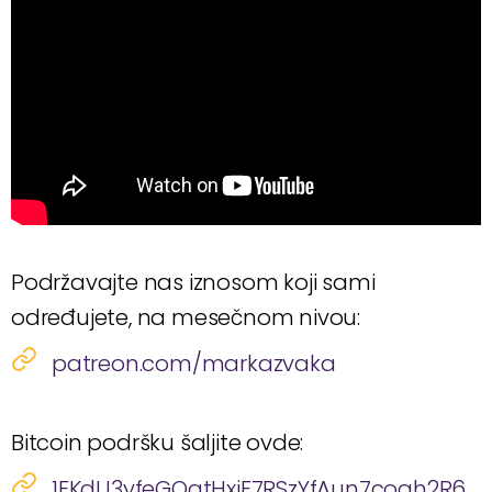
Podržavajte nas iznosom koji sami
određujete, na mesečnom nivou:
patreon.com/markazvaka
Bitcoin podršku šaljite ovde:
1FKdU3yfeGQqtHxiF7RSzYfAun7coqh2R6