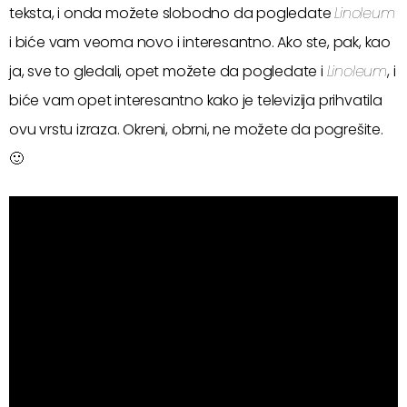
teksta, i onda možete slobodno da pogledate
Linoleum
i biće vam veoma novo i interesantno. Ako ste, pak, kao
ja, sve to gledali, opet možete da pogledate i
Linoleum
, i
biće vam opet interesantno kako je televizija prihvatila
ovu vrstu izraza. Okreni, obrni, ne možete da pogrešite.
🙂