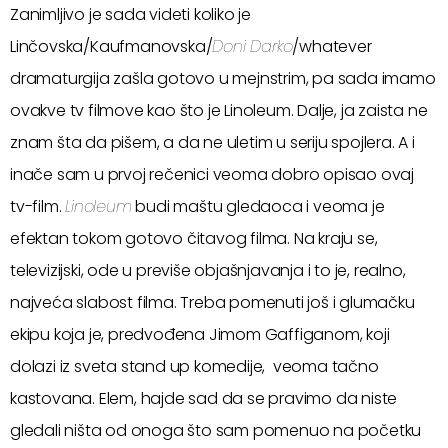
Zanimljivo je sada videti koliko je
Linčovska/Kaufmanovska/
Doni Darko
/whatever
dramaturgija zašla gotovo u mejnstrim, pa sada imamo
ovakve tv filmove kao što je Linoleum. Dalje, ja zaista ne
znam šta da pišem, a da ne uletim u seriju spojlera. A i
inače sam u prvoj rečenici veoma dobro opisao ovaj
tv-film.
Linoleum
budi maštu gledaoca i veoma je
efektan tokom gotovo čitavog filma. Na kraju se,
televizijski, ode u previše objašnjavanja i to je, realno,
najveća slabost filma. Treba pomenuti još i glumačku
ekipu koja je, predvođena Jimom Gaffiganom, koji
dolazi iz sveta stand up komedije, veoma tačno
kastovana. Elem, hajde sad da se pravimo da niste
gledali ništa od onoga što sam pomenuo na početku