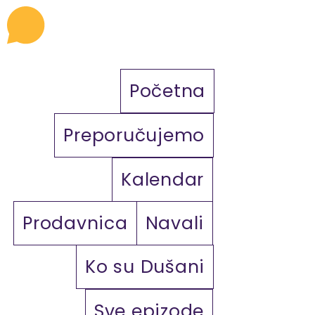
Početna
Preporučujemo
Kalendar
Prodavnica
Navali
Ko su Dušani
Sve epizode