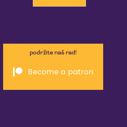
podržite naš rad!
Become a patron
slične reportaže