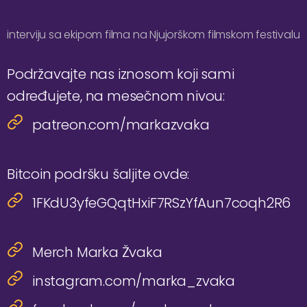
interviju sa ekipom filma na Njujorškom filmskom festivalu
Podržavajte nas iznosom koji sami
određujete, na mesečnom nivou:
patreon.com/markazvaka
Bitcoin podršku šaljite ovde:
1FKdU3yfeGQqtHxiF7RSzYfAun7coqh2R6
Merch Marka Žvaka
instagram.com/marka_zvaka