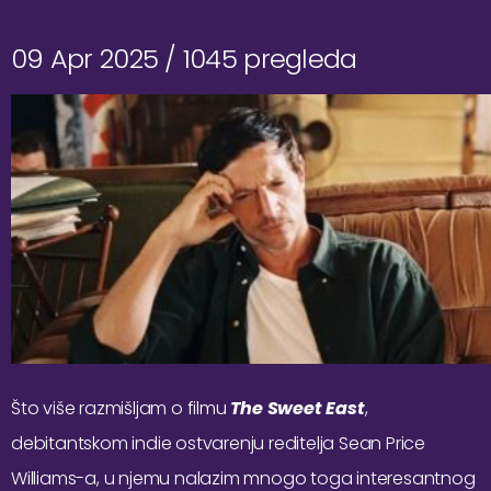
09 Apr 2025 /
1045 pregleda
Što više razmišljam o filmu
The Sweet East
,
debitantskom indie ostvarenju reditelja Sean Price
Williams-a, u njemu nalazim mnogo toga interesantnog