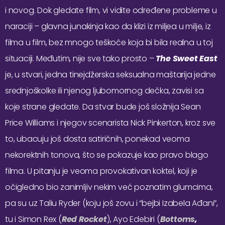
i novog. Dok gledate film, vi vidite određene probleme u
naraciji – glavna junakinja kao da klizi iz miljea u milje, iz
filma u film, bez mnogo teškoće koja bi bila realna u toj
situaciji. Međutim, nije sve tako prosto –
The Sweet East
je, u stvari, jedna tinejdžerska seksualna maštarija jedne
srednjoškolke ili njenog ljubomornog dečka, zavisi sa
koje strane gledate. Da stvar bude još složnija Sean
Price Williams i njegov scenarista Nick Pinkerton, kroz sve
to, ubacuju još dosta satiričnih, ponekad veoma
nekorektnih tonova, što se pokazuje kao pravo blago
filma. U pitanju je veoma provokativan koktel, koji je
očigledno bio zanimljiv nekim već poznatim glumcima,
pa su uz Taliu Ryder (koju još zovu i “bejbi Izabela Ađani”,
tu i Simon Rex (
Red Rocket
), Ayo Edebiri (
Bottoms
,