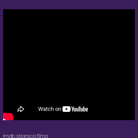
imdb stranica filma