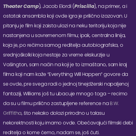
Theater Camp
), Jacob Elordi (
Priscilla
), na primer, a i
ostatak ansambla koji ovde igra je prilično izazovan. U
pitanju je film koji zaista ulazi na neku teritoriju koja nije
nastanjena u savremenom filmu; ipak, centralna linija,
koja je, po rečima samog reditelja autobiografska, o
srednjoškolki koja nestaje za vreme ekskurzije u
Vašington, sam način na koji je to izmaštano, sam kraj
filma koji nam kaže “Everything Will Happen” govore da
se ovde, pre svega radi o jednoj tinejdžerski napaljenoj
fantaziji, Williams još tu ubacuje mnogo toga – recimo
da su u filmu prilično zastupljene reference na
B.W.
Griffitha
, što nekako dolazi prirodno u talasu
nekorektnosti koju imamo ovde. Obećavajući filmski debi
reditelja o kome ćemo, nadam se, još čuti.