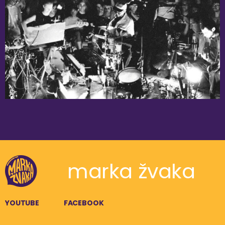
marka žvaka
YOUTUBE
FACEBOOK