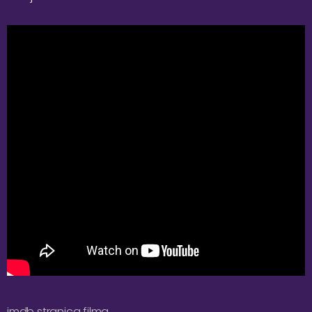
imdb stranica filma