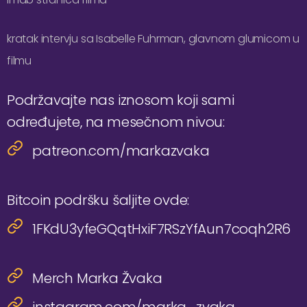
kratak intervju sa Isabelle Fuhrman, glavnom glumicom u
filmu
Podržavajte nas iznosom koji sami
određujete, na mesečnom nivou:
patreon.com/markazvaka
Bitcoin podršku šaljite ovde:
1FKdU3yfeGQqtHxiF7RSzYfAun7coqh2R6
Merch Marka Žvaka