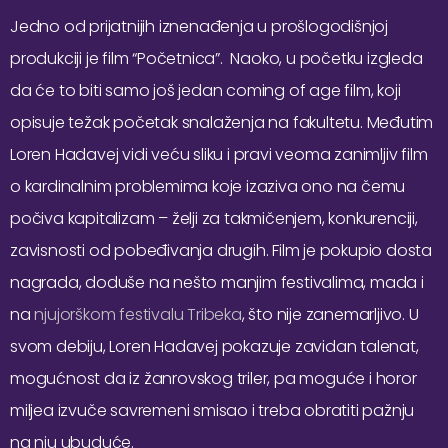
Jedno od prijatnijih iznenađenja u prošlogodišnjoj
produkciji je film “Početnica”. Naoko, u početku izgleda
da će to biti samo još jedan coming of age film, koji
opisuje težak početak snalaženja na fakultetu. Međutim
Loren Hadavej vidi veću sliku i pravi veoma zanimljiv film
o kardinalnim problemima koje izaziva ono na čemu
počiva kapitalizam – želji za takmičenjem, konkurenciji,
zavisnosti od pobeđivanja drugih. Film je pokupio dosta
nagrada, doduše na nešto manjim festivalima, mada i
na
njujorškom festivalu Tribeka
, što nije zanemarljivo. U
svom debiju, Loren Hadavej pokazuje zavidan talenat,
mogućnost da iz žanrovskog triler, pa moguće i horor
miljea izvuče savremeni smisao i treba obratiti pažnju
na nju ubuduće.