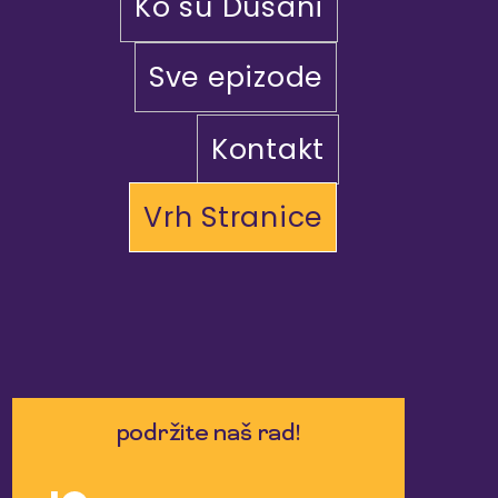
Ko su Dušani
Sve epizode
Kontakt
Vrh Stranice
podržite naš rad!