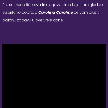
što se mene tiče, sva tri njegova filma koja sam gledao
su prilično dobra, a
Carolina Caroline
će vam pružiti
odličnu zabavu u ove vrele dane.