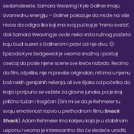
sedamdesete. Samara Weaving i Kyle Gallner imaju
izvanrednu energiju – Gallner pokazuje da može na više
nivoa da odigra lika koji ima svoj put koji je “mimo sveta”,
dok Samara Weaving je ovde neka vrsta ružnog pačeta
koju budi susret s Gallnerom i pravi od nje divu. 🙂
Epizoda Kyre Sedgewick je veoma snažna, i postoji
osećaj da posle njene scene sve kreće nizbrdo. Recimo
da film, otprilike, nije ni previše originalan, niti ima u njemu
baš nekih genijalnih rešenja, ali sve šljaka od početka do
kraja i potpuno se vežete za glavne junake, pa je kraj
prilično tužan i tragičan (čini mi se da je Rehmeier tu
svoju emotivnost razvio u prethodnom filmu
Snack
Shack
). Adam Rehmeier ima karijeru koja je u stabilnom
usponu i veoma je interesantno šta će sledeće uraditi,