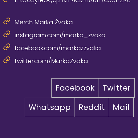
1FKdU3yfeGQqtHxiF7RSzYfAun7coqh2R6
Merch Marka Žvaka
instagram.com/marka_zvaka
facebook.com/markazzvaka
twitter.com/MarkaZvaka
Facebook
Twitter
Whatsapp
Reddit
Mail