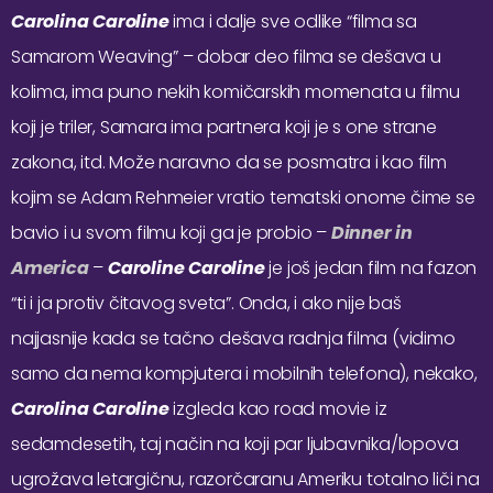
Carolina Caroline
ima i dalje sve odlike “filma sa
Samarom Weaving” – dobar deo filma se dešava u
kolima, ima puno nekih komičarskih momenata u filmu
koji je triler, Samara ima partnera koji je s one strane
zakona, itd. Može naravno da se posmatra i kao film
kojim se Adam Rehmeier vratio tematski onome čime se
bavio i u svom filmu koji ga je probio –
Dinner in
America
–
Caroline Caroline
je još jedan film na fazon
“ti i ja protiv čitavog sveta”. Onda, i ako nije baš
najjasnije kada se tačno dešava radnja filma (vidimo
samo da nema kompjutera i mobilnih telefona), nekako,
Carolina Caroline
izgleda kao road movie iz
sedamdesetih, taj način na koji par ljubavnika/lopova
ugrožava letargičnu, razorčaranu Ameriku totalno liči na