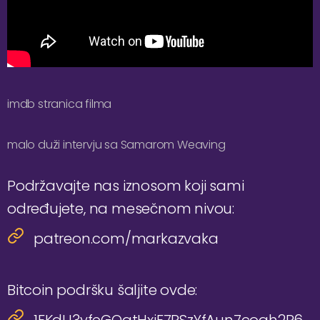
imdb stranica filma
malo duži intervju sa Samarom Weaving
Podržavajte nas iznosom koji sami
određujete, na mesečnom nivou:
patreon.com/markazvaka
Bitcoin podršku šaljite ovde: