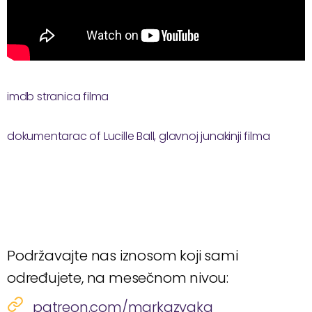
imdb stranica filma
dokumentarac of Lucille Ball, glavnoj junakinji filma
Podržavajte nas iznosom koji sami
određujete, na mesečnom nivou:
patreon.com/markazvaka