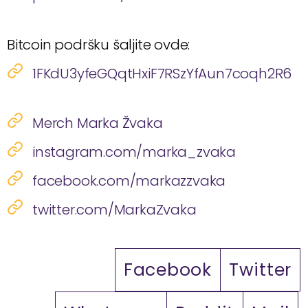
Bitcoin podršku šaljite ovde:
1FKdU3yfeGQqtHxiF7RSzYfAun7coqh2R6
Merch Marka Žvaka
instagram.com/marka_zvaka
facebook.com/markazzvaka
twitter.com/MarkaZvaka
Facebook
Twitter