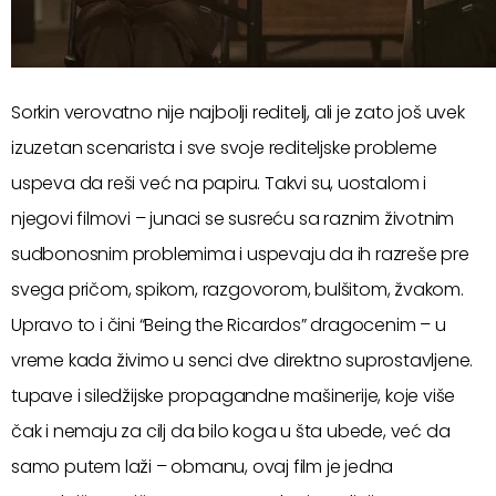
Sorkin verovatno nije najbolji reditelj, ali je zato još uvek
izuzetan scenarista i sve svoje rediteljske probleme
uspeva da reši već na papiru. Takvi su, uostalom i
njegovi filmovi – junaci se susreću sa raznim životnim
sudbonosnim problemima i uspevaju da ih razreše pre
svega pričom, spikom, razgovorom, bulšitom, žvakom.
Upravo to i čini “Being the Ricardos” dragocenim – u
vreme kada živimo u senci dve direktno suprostavljene.
tupave i siledžijske propagandne mašinerije, koje više
čak i nemaju za cilj da bilo koga u šta ubede, već da
samo putem laži – obmanu, ovaj film je jedna