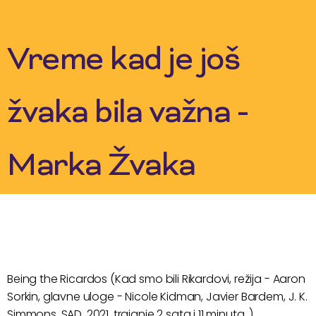
Skip
to
content
Vreme kad je još
žvaka bila važna -
Marka Žvaka
Being the Ricardos (Kad smo bili Rikardovi, režija - Aaron
Sorkin, glavne uloge - Nicole Kidman, Javier Bardem, J. K.
Simmons, SAD, 2021, trajanje 2 sata i 11 minuta. )