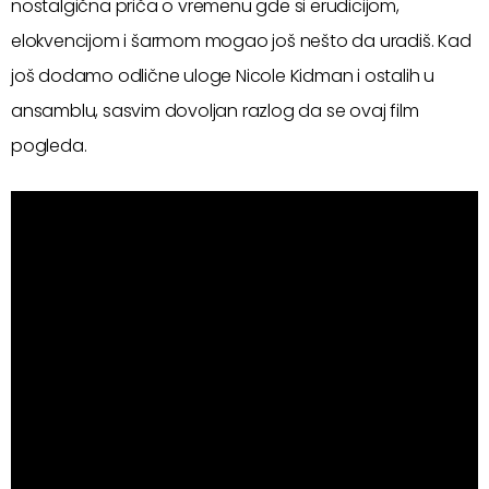
nostalgična priča o vremenu gde si erudicijom,
elokvencijom i šarmom mogao još nešto da uradiš. Kad
još dodamo odlične uloge Nicole Kidman i ostalih u
ansamblu, sasvim dovoljan razlog da se ovaj film
pogleda.