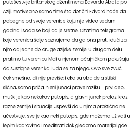
putešestvije britanskog džentlmena Edvarda Abota po
Aziji, motivisano samo time što dotični Edvard hoće da
pobegne od svoje verenice koju nije video sedam
godina i sada se boji da je sretne. Citatima telegrama
koje verenica šalje saznajemo da ga ona prati, idući za
njim od jedne do druge azijske zemlje. U drugom delu
pratimo tu verenicu Moli u njenom očajničkom pokušaju
da sustigne verenika i uda se za njega. Ovo sve zvuči
čak smešno, ali nije previše; i ako su oba dela stilski
slična, sama priča, njeni junaci prave razliku – prvi deo,
muški je kao nekakav putopis, a glavni junak prolazi kroz
razne zemlje i situacije uspevši da u njima praktično ne
učestvuje, sve je kao neki putopis, gde možemo uživati u
lepim kadrovima i meditirati dok gledamo materijal gde