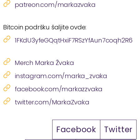
patreon.com/markazvaka
Bitcoin podršku šaljite ovde:
1FKdU3yfeGQqtHxiF7RSzYfAun7coqh2R6
Merch Marka Žvaka
instagram.com/marka_zvaka
facebook.com/markazzvaka
twitter.com/MarkaZvaka
Facebook
Twitter