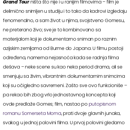
Grand Tour
ništa što nije i u ranijim filmovima – film je
delimično snimljen u studiju i to tako da kadrovi izgledaju
fenomenalno, a sam život u njima, svojstveno Gomesu,
ne preterano živo; sve je to kombinovano sa
materijalom koji je dokumentarno sniman po raznim
azijskim zemljama od Burme do Japana. U filmu postoji
određena, namerna nejasnoća kada se radnja filma
dešava – neke scene su kao neka period drama, ali se
smenjuju sa živim, vibrantnim dokumentarnim snimcima
koji su očigledno savremeni. Zašto sve ovo funkcioniše –
pa rekao bih zbog vrlo jednostavnog koncepta koji
ovde predlaže Gomes; film, nastao po
putopisnom
romanu Somerseta Moma
, prati dvoje glavnih junaka,
svakog u jednoj polovini filma. U prvoj polovini gledamo