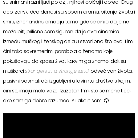
su snimani razni ljudi po aziji, njihovi običaji i obredi. Drugi
deo, ženski deo donosi sa sobom dramu, pitanja života i
smrti, iznenandnu emociju tamo gde se činilo da je ne
može biti; prilično sam siguran da je ova dinamika
između muškog i ženskog dela u stvari ono što ovaj film
čini tako savremenim, parabola o ženama koje
pokušavaju da spasu život kakvim ga znamo, dok su
muškarci
strangers in a strange land
, odveć van života,
pasivni posmatrači izgubljeni u lavirintu društva s kojim,
čini se, imaju malo veze. Izuzetan film, što se mene tiče,
ako sam ga dobro razumeo. A i ako nisam. 🙂