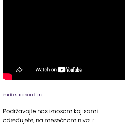
imdb stranica filma
Podržavajte nas iznosom koji sami
određujete, na mesečnom nivou: