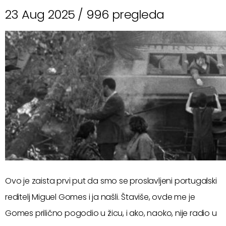
23 Aug 2025 /
996 pregleda
Ovo je zaista prvi put da smo se proslavljeni portugalski
reditelj Miguel Gomes i ja našli. Štaviše, ovde me je
Gomes prilično pogodio u žicu, i ako, naoko, nije radio u