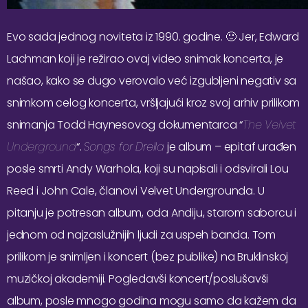
Evo sada jednog noviteta iz 1990. godine. 🙂 Jer, Edward
Lachman koji je režirao ovaj video snimak koncerta, je
našao, kako se dugo verovalo već izgubljeni negativ sa
snimkom celog koncerta, vršljajući kroz svoj arhiv prilikom
snimanja Todd Haynesovog dokumentarca “
The Velvet
Underground
“.
Songs for Drella
je album – epitaf urađen
posle smrti Andy Warhola, koji su napisali i odsvirali Lou
Reed i John Cale, članovi Velvet Undergrounda. U
pitanju je potresan album, oda Andiju, starom saborcu i
jednom od najzaslužnijih ljudi za uspeh banda. Tom
prilikom je snimljen i koncert (bez publike) na Bruklinskoj
muzičkoj akademiji. Pogledavši koncert/poslušavši
album, posle mnogo godina mogu samo da kažem da