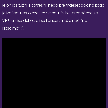
je on još tužniji i potresniji nego pre trideset godina kada
je izašao. Postojeće verzije na jućubu, prebačene sa
VHS-a nisu dobre, ali se koncert može naći “na
kioscima” :).