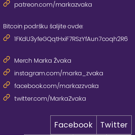
patreon.com/markazvaka
Bitcoin podršku šaljite ovde:
1FKdU3yfeGQqtHxiF7RSzYfAun7coqh2R6
Merch Marka Žvaka
instagram.com/marka_zvaka
facebook.com/markazzvaka
twitter.com/MarkaZvaka
Facebook
Twitter