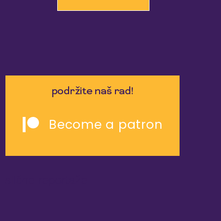
podržite naš rad!
Become a patron
slične reportaže