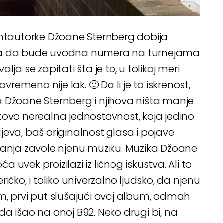
antautorke Džoane Sternberg dobija
ema da bude uvodna numera na turnejama
alja se zapitati šta je to, u tolikoj meri
stovremeno nije lak. 🙂 Da li je to iskrenost,
a Džoane Sternberg i njihova ništa manje
 gotovo nerealna jednostavnost, koja jedino
rajeva, baš originalnost glasa i pojave
vanja zavole njenu muziku. Muzika Džoane
uvek proizilazi iz ličnog iskustva. Ali to
eričko, i toliko univerzalno ljudsko, da njenu
m, prvi put slušajući ovaj album, odmah
kada išao na onoj B92. Neko drugi bi, na