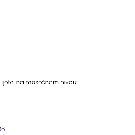
đujete, na mesečnom nivou:
R6