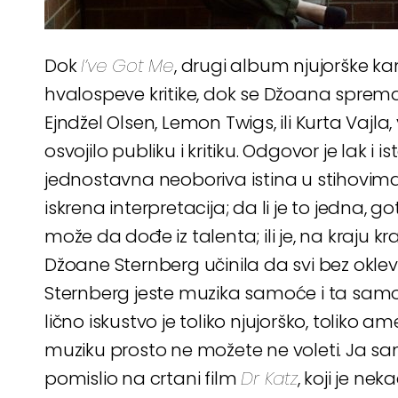
Dok
I’ve Got Me
, drugi album njujorške k
hvalospeve kritike, dok se Džoana spr
Ejndžel Olsen, Lemon Twigs, ili Kurta Vajla, v
osvojilo publiku i kritiku. Odgovor je lak i i
jednostavna neoboriva istina u stihovim
iskrena interpretacija; da li je to jedna,
može da dođe iz talenta; ili je, na kraju k
Džoane Sternberg učinila da svi bez okle
Sternberg jeste muzika samoće i ta samoća 
lično iskustvo je toliko njujorško, toliko am
muziku prosto ne možete ne voleti. Ja sa
pomislio na crtani film
Dr Katz
, koji je ne