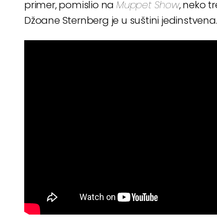
primer, pomislio na
Muppet Show
, neko t
Džoane Sternberg je u suštini jedinstvena. I