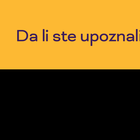
Skip
to
content
Da li ste upozna