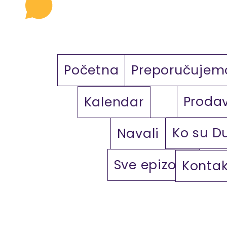
Početna
Preporučujem
Proda
Kalendar
Ko su D
Navali
Sve epizode
Kontak