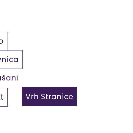
o
vnica
ušani
Vrh Stranice
t