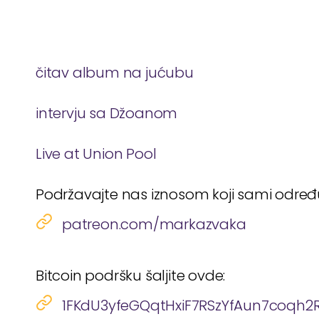
čitav album na jućubu
intervju sa Džoanom
Live at Union Pool
Podržavajte nas iznosom koji sami odre
patreon.com/markazvaka
Bitcoin podršku šaljite ovde:
1FKdU3yfeGQqtHxiF7RSzYfAun7coqh2