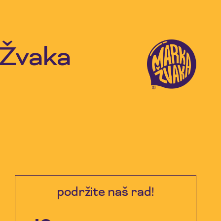
 Žvaka
podržite naš rad!