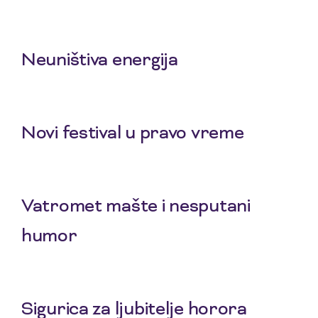
3 Aug 2026
Neuništiva energija
1 Aug 2026
Novi festival u pravo vreme
29 Jul 2026
Vatromet mašte i nesputani
humor
27 Jul 2026
Sigurica za ljubitelje horora