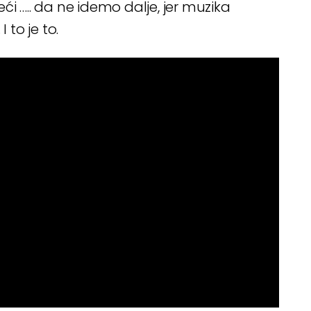
reći ….. da ne idemo dalje, jer muzika
 to je to.