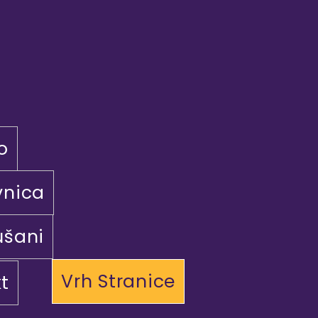
o
vnica
ušani
Vrh Stranice
t