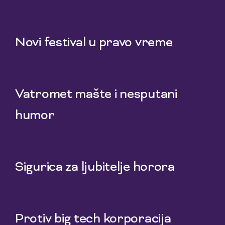
1 Aug 2026
Novi festival u pravo vreme
29 Jul 2026
Vatromet mašte i nesputani
humor
27 Jul 2026
Sigurica za ljubitelje horora
25 Jul 2026
Protiv big tech korporacija