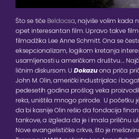
Što se tiče
Beldocsa
, najviše volim kada 
opet interesantan film. Upravo takve fi
filmadžika Lee Anne Schmitt. Ona se čes
eksepcionalizam, logikom kretanja intere
usamljenosti u američkom društvu…. Najč
ličnim diskursom. U
Dokazu
ona priča pri
John M. Olin, američki industrijalac i bogat
pedesetih godina prošlog veka proizvodila 
reka, uništila mnogo prirode. U početku 
da bi kasnije Olin rešio da fondacija finans
tankove, a izgleda da je i imala priličnu u
Nove evangelističke crkve, što je mešavina