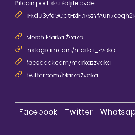
Bitcoin podršku šaljite ovde:
1FKdU3yfeGQqtHxiF7RSzYfAun7coqh2
Merch Marka Žvaka
instagram.com/marka_zvaka
facebook.com/markazzvaka
twitter.com/MarkaZvaka
Facebook
Twitter
Whatsa