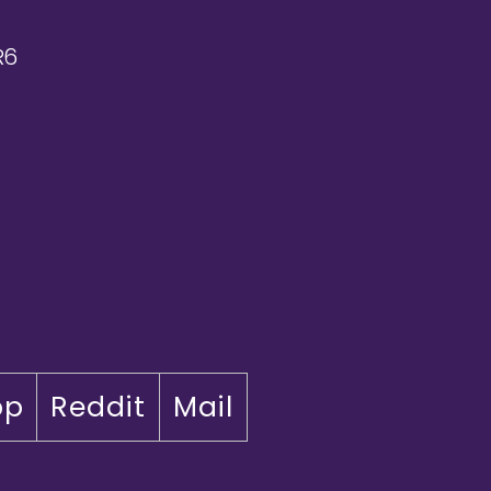
R6
pp
Reddit
Mail