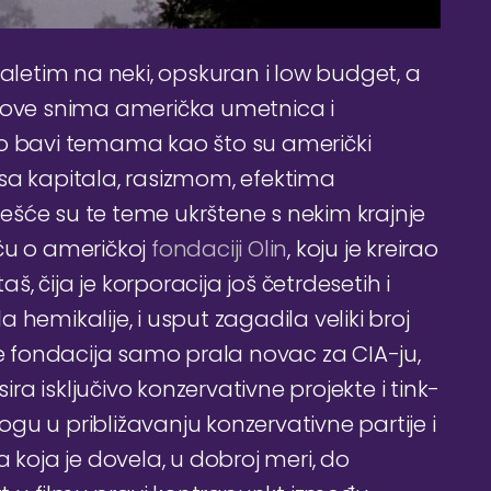
naletim na neki, opskuran i low budget, a
lmove snima američka umetnica i
to bavi temama kao što su američki
sa kapitala, rasizmom, efektima
ešće su te teme ukrštene s nekim krajnje
ču o američkoj
fondaciji Olin
, koju je kreirao
aš, čija je korporacija još četrdesetih i
hemikalije, i usput zagadila veliki broj
je fondacija samo prala novac za CIA-ju,
ira isključivo konzervativne projekte i tink-
logu u približavanju konzervativne partije i
 koja je dovela, u dobroj meri, do