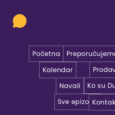
Početna
Preporučujem
Proda
Kalendar
Ko su D
Navali
Sve epizode
Kontak