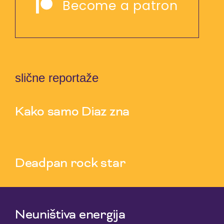
Become a patron
slične reportaže
Kako samo Diaz zna
5 Aug 2026
Deadpan rock star
3 Aug 2026
Neuništiva energija