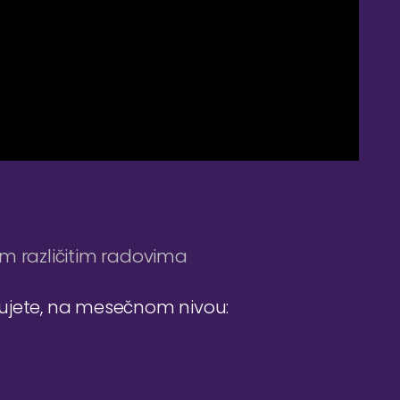
im različitim radovima
đujete, na mesečnom nivou: