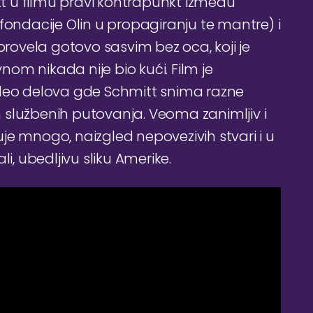
 u filmu pravi kontrapunkt između
fondacije Olin u propagiranju te mantre) i
provela gotovo sasvim bez oca, koji je
om nikada nije bio kući. Film je
ideo delova gde Schmitt snima razne
ih službenih putovanja. Veoma zanimljiv i
je mnogo, naizgled nepovezivih stvari i u
i, ubedljivu sliku Amerike.