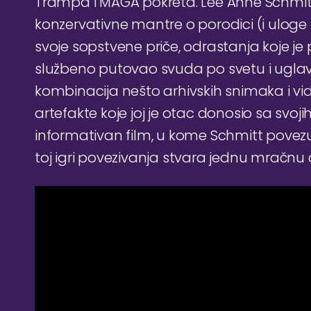
Trampa i MAGA pokreta. Lee Anne Schmitt
konzervativne mantre o porodici (i uloge 
svoje sopstvene priče, odrastanja koje je 
službeno putovao svuda po svetu i uglavn
kombinacija nešto arhivskih snimaka i v
artefakte koje joj je otac donosio sa svoj
informativan film, u kome Schmitt povezu
toj igri povezivanja stvara jednu mračnu al