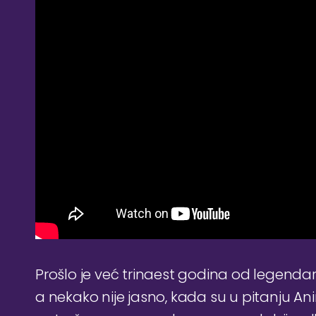
Prošlo je već trinaest godina od legen
a nekako nije jasno, kada su u pitanju An