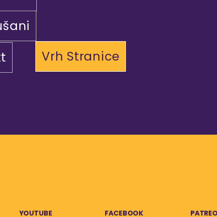
ušani
Vrh Stranice
t
YOUTUBE
FACEBOOK
PATRE