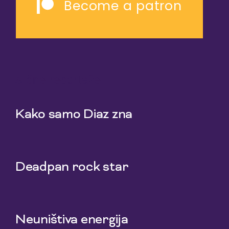
Become a patron
slične reportaže
Kako samo Diaz zna
5 Aug 2026
Deadpan rock star
3 Aug 2026
Neuništiva energija