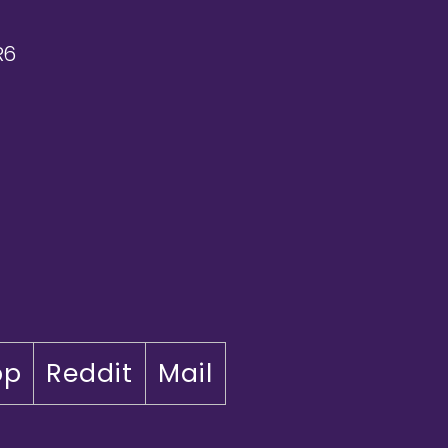
R6
pp
Reddit
Mail