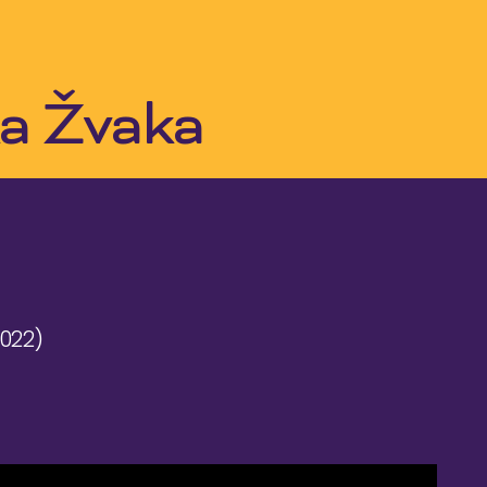
a Žvaka
2022)