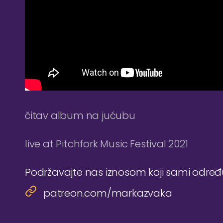
čitav album na jućubu
live at Pitchfork Music Festival 2021
Podržavajte nas iznosom koji sami odre
patreon.com/markazvaka