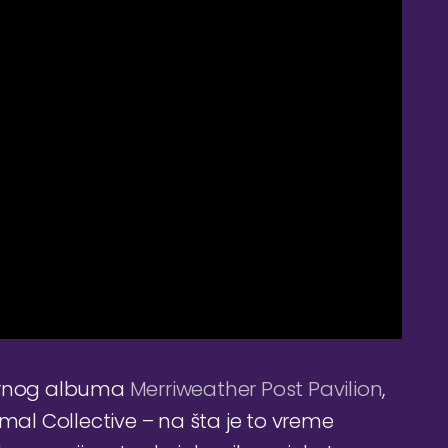
darnog albuma
Merriweather Post Pavilion
,
imal Collective – na šta je to vreme