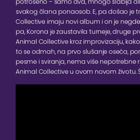
potrošeno – samo dva, mnogo slabija albu
svakog člana ponaosob. E, pa došao je tr
Collective imaju novi album i on je negde
pa, Korona je zaustavila turneje, druge p
Animal Collective kroz improvizaciju, kako 
to se odmah, na prvo slušanje oseća, p
pesme i sviranja, nema više nepotrebne rad
Animal Collective u ovom novom životu. Šta