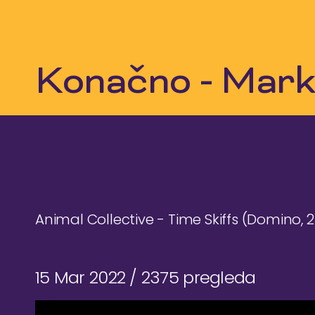
Skip
to
content
Konačno - Mark
Animal Collective - Time Skiffs (Domino, 
15 Mar 2022 /
2375 pregleda