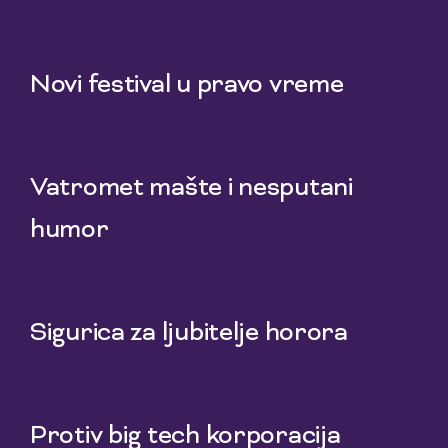
1 Aug 2026
Novi festival u pravo vreme
29 Jul 2026
Vatromet mašte i nesputani
humor
27 Jul 2026
Sigurica za ljubitelje horora
25 Jul 2026
Protiv big tech korporacija