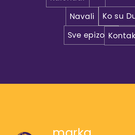
Ko su D
Navali
Sve epizode
Kontak
marka