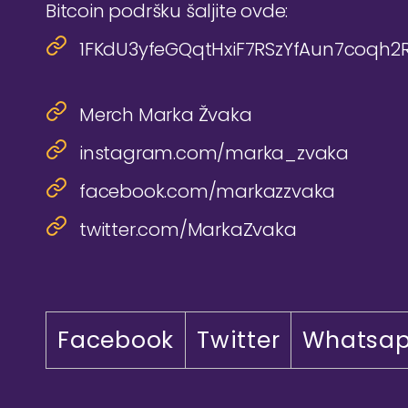
Bitcoin podršku šaljite ovde:
1FKdU3yfeGQqtHxiF7RSzYfAun7coqh2
Merch Marka Žvaka
instagram.com/marka_zvaka
facebook.com/markazzvaka
twitter.com/MarkaZvaka
Facebook
Twitter
Whatsa