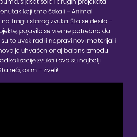
ma, sijaset solo i drugih projekata
enutak koji smo čekali – Animal
 na tragu starog zvuka. Šta se desilo –
rojekte, pojavilo se vreme potrebno da
su to uvek radili napravi novi materijal i
onovo je uhvaćen onaj balans između
ikalizacije zvuka i ovo su najbolji
 reći, osim – živeli!